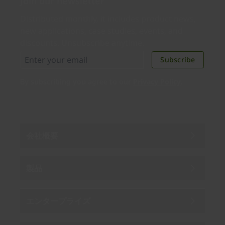
Join our newsletter
Distributed monthly, it includes product news,
new applications, case studies, events, and
discounts. Unsubscribe anytime.
Subscribe
By subscribing you agree to our
Privacy Policy
.
会社概要
製品
エンタープライズ