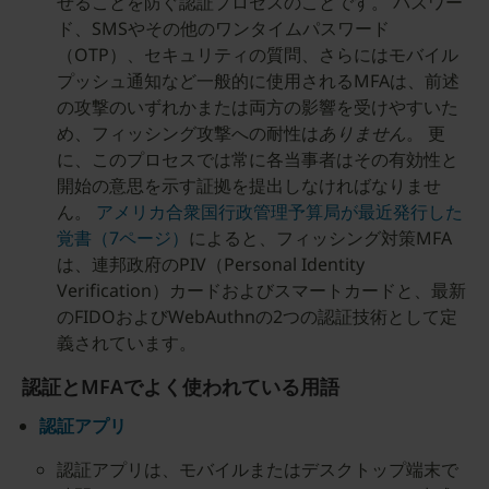
せることを防ぐ認証プロセスのことです。 パスワー
ド、SMSやその他のワンタイムパスワード
（OTP）、セキュリティの質問、さらにはモバイル
プッシュ通知など一般的に使用されるMFAは、前述
の攻撃のいずれかまたは両方の影響を受けやすいた
め、フィッシング攻撃への耐性は
ありません
。 更
に、このプロセスでは常に各当事者はその有効性と
開始の意思を示す証拠を提出しなければなりませ
ん。
アメリカ合衆国行政管理予算局が最近発行した
覚書（7ページ）
によると、フィッシング対策MFA
は、連邦政府のPIV（Personal Identity
Verification）カードおよびスマートカードと、最新
のFIDOおよびWebAuthnの2つの認証技術として定
義されています。
認証とMFAでよく使われている用語
認証アプリ
認証アプリは、モバイルまたはデスクトップ端末で