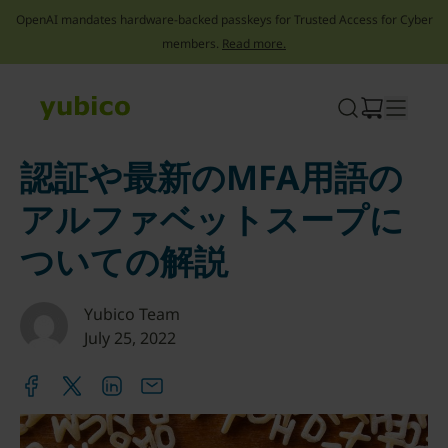
OpenAI mandates hardware-backed passkeys for Trusted Access for Cyber
members.
Read more.
Skip
to
content
認証や最新のMFA用語の
アルファベットスープに
ついての解説
Yubico Team
July 25, 2022