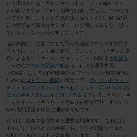
から構成される「アルファベットスープ」の悪いイメー
ジがありますが、MFAも例外ではありません。 MFAのす
べてを理解しようとする気が遠くなりますが、MFAの用
語や種類を常識的なカテゴリーに分類してみると、思っ
ていたよりもわかりやすくなります。
連邦政府は、企業に対して堅牢な認証プロセスを採用す
るように、ますます強く要請しています。 バイデン大統
領による昨年のサイバーセキュリティに関する
大統領令
とその他の
今年の緊急声明
から、行政管理予算局
（OMB）による公的機関向けのフィッシング対策MFAの
ための
ゼロトラスト戦略
の策定計画、
サイバーセキュリ
ティ・インフラストラクチャセキュリティ庁（CISA）の
最近の声明
と
Shield Upプログラム
までを踏まえると、今
こそサイバーセキュリティ脅威から身を守り、すべての
MFA専門用語を確実に理解する時です。
以下は、組織で使用できる重要な用語です。 これには、
主要な認証用語とその定義、および主流認証ツールと
MFAツールのリストが含まれています。 また、パスワー