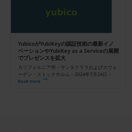
トを保護することで、アカウントとそこに保管
されている機密データのセキュリティを強化し
ます。OpenAIとYubicoは連携し、ますます高
度化するサイバー脅威に直面しても、ユーザー
を保護し、攻撃者によるログインを防止するこ
とに取り組んでいます。 この業界初のコラボレ
ーションにより、OpenAIのAdvanced
YubicoがYubiKeyの認証技術の最新イノ
ベーションやYubiKey as a Serviceの展開
でプレゼンスを拡大
カリフォルニア州・サンタクララおよびスウェ
ーデン・ストックホルム – 2024年7月24日 –
Read more