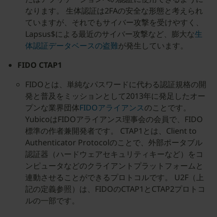
なります。 生体認証は2FAの安全な形態と考えられ
ていますが、それでもサイバー攻撃を受けやすく、
Lapsus$による最近のサイバー攻撃など、膨大な
生
体認証データベースの盗難
が発生しています。
FIDO CTAP1
FIDOとは、単純なパスワードに代わる認証規格の開
発と普及をミッションとして2013年に発足したオー
プンな業界団体
FIDOアライアンス
のことです。
YubicoはFIDOアライアンス理事会の会員で、FIDO
標準の作者兼開発者です。 CTAP1とは、Client to
Authenticator Protocolのことで、外部ポータブル
認証器（ハードウェアセキュリティキーなど）をコ
ンピュータなどのクライアントプラットフォームと
連動させることができるプロトコルです。 U2F（上
記の定義参照）は、FIDOのCTAP1とCTAP2プロトコ
ルの一部です。