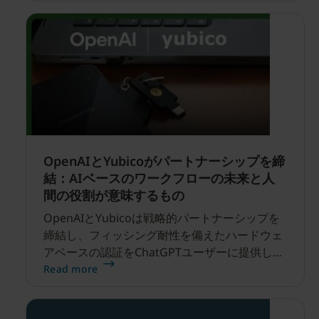
OpenAIとYubicoがパートナーシップを締
結：AIベースのワークフローの未来と人
間の役割が意味するもの
OpenAIとYubicoは戦略的パートナーシップを
締結し、フィッシング耐性を備えたハードウェ
アベースの認証をChatGPTユーザーに提供しま
す。YubiKeyなどのセキュリティキーは、最も
Read more
安全なハードウェアベースのパスキーを提供
し、資格情報の盗難やなりすましからアカウン