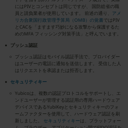
にはPIVとコンセプトは同じですが、 国防総省の職
員と請負業者が使用しています。 前述の通り、
アメ
リカ合衆国行政管理予算局（OMB）の覚書
ではPIV
とCACを「ますます巧妙になる攻撃から保護するた
めのMFA フィッシング対策手法」と呼んでいます。
プッシュ認証
プッシュ認証はモバイル認証手法で、プロバイダー
はユーザーの電話に通知を送信します。 受信した人
はリクエストを承認または拒否します。
セキュリティキー
Yubicoは、複数の認証プロトコルをサポートし、エ
ンドユーザーが管理する認証用の専用ハードウェア
デバイスであるYubiKeyとセキュリティキーのフォ
ームファクターを使用して、ハードウェア認証を刷
新しました。
セキュリティキー
は、プラットフォー
ム、ブラウザー、アプリケーション間でFIDO認証を