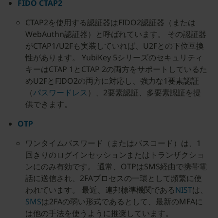
FIDO CTAP2
CTAP2を使用する認証器はFIDO2認証器（または
WebAuthn認証器）と呼ばれています。 その認証器
がCTAP1/U2Fも実装していれば、U2Fとの下位互換
性があります。 YubiKey 5シリーズのセキュリティ
キーはCTAP 1とCTAP 2の両方をサポートしているた
めU2FとFIDO2の両方に対応し、強力な1要素認証
（
パスワードレス
）、2要素認証、多要素認証を提
供できます。
OTP
ワンタイムパスワード（またはパスコード）は、1
回きりのログインセッションまたはトランザクショ
ンにのみ有効です。 通常、OTPはSMS経由で携帯電
話に送信され、2FAプロセスの一環として頻繁に使
われています。 最近、連邦標準機関である
NIST
は、
SMS
は2FAの弱い形式であるとして、最新のMFAに
は他の手法を使うように推奨しています。