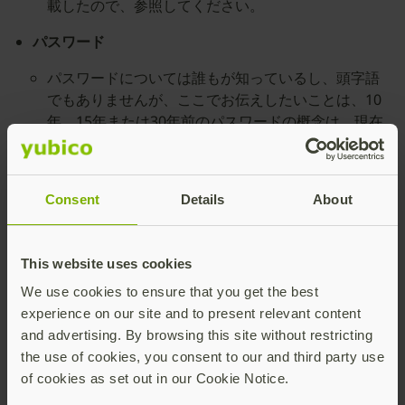
載したので、参照してください。
パスワード
パスワードについては誰もが知っているし、頭字語
でもありませんが、ここでお伝えしたいことは、10
年、15年または30年前のパスワードの概念は、現在
では通用しないということです。 以前は、複雑なパ
スワードを使い定期的に変更すれば安全性が高まる
というのが一般的な認識でした。 現在では、パスワ
Consent
Details
About
ードは最低レベルのセキュリティしか提供せず、フ
ィッシング攻撃やその他の方法で認証情報の盗難に
遭いやすいことがわかっています。
This website uses cookies
パスワードレス
We use cookies to ensure that you get the best
experience on our site and to present relevant content
パスワードレスとは、パスワードを使わない認証や
and advertising. By browsing this site without restricting
ログインのことで、企業や消費者の何十億ものユー
the use of cookies, you consent to our and third party use
ザーが、重要なリソースやシステムに安全にログイ
of cookies as set out in our Cookie Notice.
ンする方法に劇的な変化をもたらします。 ユーザー