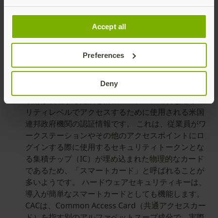
は、FIDO2ベースのハードウェアセキュリティキー
やスマートカードの個人認証（PIV）などのパスワ
ードレスデバイスを使って認証するだけで、アプリ
Accept all
ケーションやシステムで自分の認証情報を確認でき
ます。
Preferences
PIVスマートカード
Deny
Personal Identity Verification（PIV）認証は、連邦
政府が管理する施設と情報システムに適切なセキュ
リティレベルでアクセスするために使用される米国
連邦政府機関の認証情報です。 これは、従業員がワ
ークステーションやその他のアクセスポイントにロ
グインする際に使用するセキュリティトークンとな
る集積チップ（IC）が埋め込まれた物理的なカード
であるため、「スマートカード」と呼ばれることが
多いようです。 ハードウェアセキュリティキーは、
導入が簡単なスマートカードとしても機能します。
CACは、Common Access Card（共通アクセスカー
ド）を指す別のアルファベットスープ成分で、実際