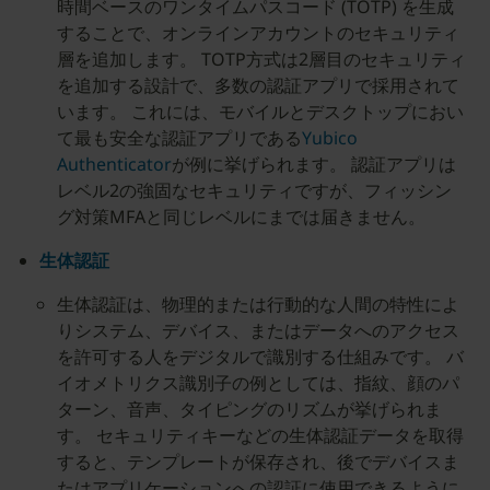
時間ベースのワンタイムパスコード (TOTP) を生成
することで、オンラインアカウントのセキュリティ
層を追加します。 TOTP方式は2層目のセキュリティ
を追加する設計で、多数の認証アプリで採用されて
います。 これには、モバイルとデスクトップにおい
て最も安全な認証アプリである
Yubico
Authenticator
が例に挙げられます。 認証アプリは
レベル2の強固なセキュリティですが、フィッシン
グ対策MFAと同じレベルにまでは届きません。
生体認証
生体認証は、物理的または行動的な人間の特性によ
りシステム、デバイス、またはデータへのアクセス
を許可する人をデジタルで識別する仕組みです。 バ
イオメトリクス識別子の例としては、指紋、顔のパ
ターン、音声、タイピングのリズムが挙げられま
す。 セキュリティキーなどの生体認証データを取得
すると、テンプレートが保存され、後でデバイスま
たはアプリケーションへの認証に使用できるように