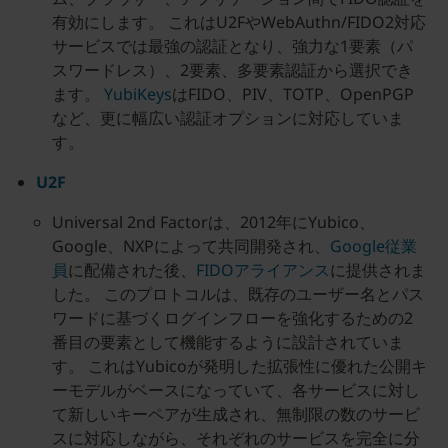
有効にします。 これはU2FやWebAuthn/FIDO2対応
サービスでは最強の認証となり、強力な1要素（パ
スワードレス）、2要素、多要素認証から選択でき
ます。
YubiKeys
はFIDO、PIV、TOTP、OpenPGP
など、更に幅広い認証オプションに対応していま
す。
U2F
Universal 2nd Factorは、2012年にYubico、
Google、NXPによって共同開発され、
Google従業
員
に配備された後、
FIDOアライアンス
に提供されま
した。 このプロトコルは、既存のユーザー名とパス
ワードに基づくログインフローを強化するための2
番目の要素として機能するように設計されていま
す。 これはYubicoが発明した拡張性に優れた公開キ
ーモデルがベースになっていて、各サービスに対し
て新しいキーペアが生成され、無制限の数のサービ
スに対応しながら、それぞれのサービスを完全に分