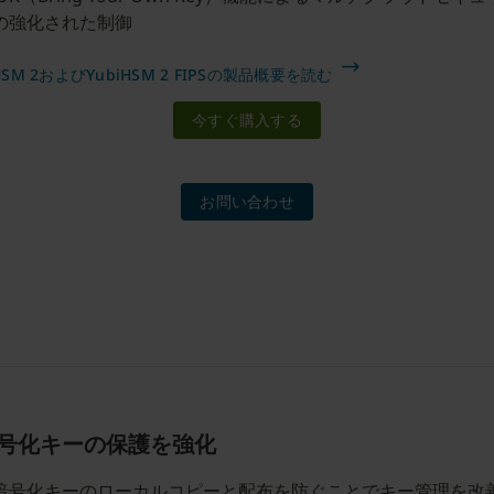
の強化された制御
iHSM 2およびYubiHSM 2 FIPSの製品概要を読む
今すぐ購入する
お問い合わせ
号化キーの保護を強化
暗号化キーのローカルコピーと配布を防ぐことでキー管理を改