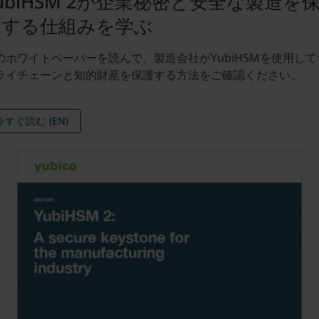
ubiHSM 2が企業秘密と安全な製造を
護する仕組みを学ぶ
のホワイトペーパーを読んで、製造会社がYubiHSMを使用して
ライチェーンと知的財産を保護する方法をご確認ください。
今すぐ読む (EN)