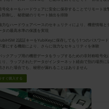
暗号化キーをハードウェアに安全に保存することでリモート攻
を防御し、秘密鍵のリモート抽出を排除
強力なハードウェアベースのセキュリティにより、機密情報と
ータの最高水準の保護を実現
YubiHSM 2認証キーをYubiKeyに保存してもう1つのパスワー
不要にする機能により、さらに強力なセキュリティを体験
バックアップ用の機密データをラップするための非対称暗号化
より、ラップされたデータがインターネット経由で別の場所に
信された場合でも、秘密が漏れることはありません
今すぐ購入する