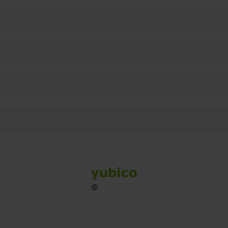
エンタープライズ
ソリューション
リソース
ocial
Sitemap
Cookies
Legal
Privacy
Terms of use
Accessibility
Legal Imprint