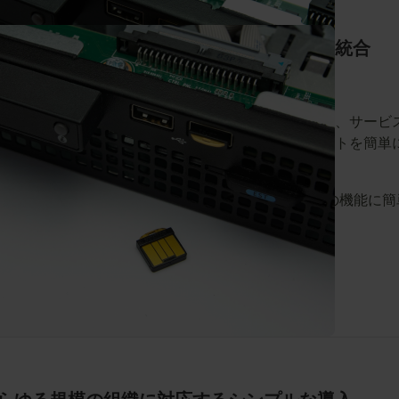
ードウェア支援型セキュリティとの迅速な統合
オープンソースSDKにより迅速な統合が可能
開発者が幅広いプラットフォーム、アプリケーション、サービ
にハードウェアベースの強力なセキュリティのサポートを簡単
構築可能
組織は、業界標準のPKCS#11を通じて、YubiHSM 2の機能に
にアクセス可能
今すぐ購入する