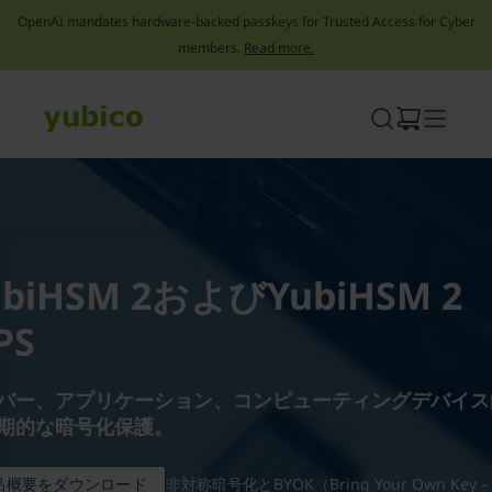
OpenAI mandates hardware-backed passkeys for Trusted Access for Cyber
members.
Read more.
Skip
to
content
ubiHSM 2およびYubiHSM 2
PS
バー、アプリケーション、コンピューティングデバイス
期的な暗号化保護。
品概要をダウンロード
非対称暗号化とBYOK（Bring Your Own Key – 