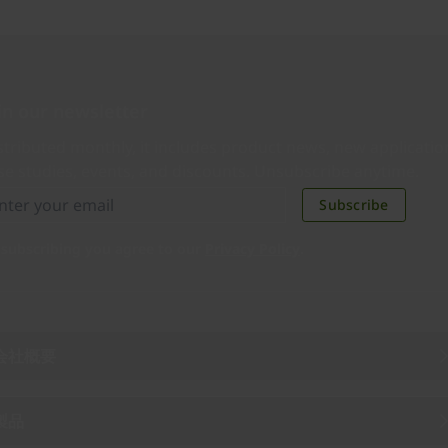
in our newsletter
stributed monthly, it includes product news, new applicatio
se studies, events, and discounts. Unsubscribe anytime.
Subscribe
 subscribing you agree to our
Privacy Policy
.
会社概要
製品