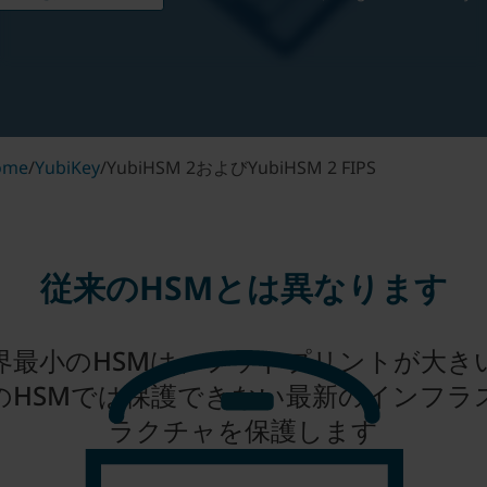
ome
/
YubiKey
/
YubiHSM 2およびYubiHSM 2 FIPS
従来のHSMとは異なります
界最小のHSMは、フットプリントが大き
のHSMでは保護できない最新のインフラ
ラクチャを保護します