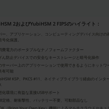
biHSM 2およびYubiHSM 2 FIPSのハイライト：
バー、アプリケーション、コンピューティングデバイス向けの
暗号化保護。
消費電力のポータブルなナノフォームファクター
ざん防止デバイスでの安全なキーストレージと暗号化操作
のサーバー上のアプリケーションで使用できるようにネットワ
共有可能
ubiHSM KSP、PKCS #11、ネイティブライブラリ経由のインタ
ス
想化環境に有益な直接USBサポート
P68定格、耐衝撃性、バッテリー不要、可動部品なし
YOK（Bring Your Own Key）機能によるマルチクラウドセキ