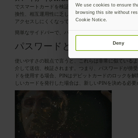
We use cookies to ensure that
でスマートカードを検証する必要があります。 これは
browsing this site without res
換性、相互運用性に乏しいです。 従来のスマートカー
Cookie Notice.
アクセスしにくくなっています。
簡単なサイドバーで、パスワードとPINについて考えて
パスワードとPIN
Deny
使いやすさの観点で言うと、これらは非常に似ているよ
介して送信、検証されます。つまり、パスワードが傍受さ
ドを使用する場合、PINはデビットカードのロックを
しいカードを発行した場合は、新しいPINを決める必要