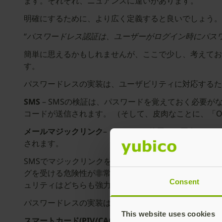
ます。それぞれ、ニュアンスに違いがあります。
明確にするために、より広く定義すると良いでしょう。 Y
“
パスワードレス認証は、ユーザーがログイン時にパス
簡単に思えるかもしれませんが、ここで少し、考えてお
す。
パスワードレスの実装は、ユーザビリティに対応するた
SMS
– SMSの検証は、パスワードを覚えておく必要が
コードが送信されます。 （そして、皮肉なことに、「
メールマジックリンク
– トークンを使用した固有のリ
されます。
SMSでマジックリンクを配信する方法はいくつかあり
グを受ける危険性が非常に高いです。 ユーザーが騙さ
Consent
ュリティはどちらも強力ではありません。 ブログ「
現
パスワードレスの実装は、セキュリティに対応するため
This website uses cookies
スマートカード(PIV/CAC)
– スマートカードは、フィ