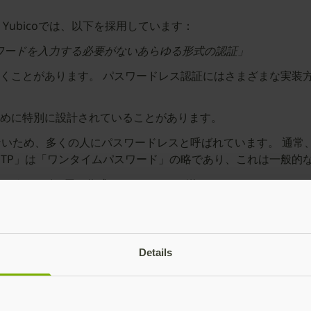
ubicoでは、以下を採用しています：
ワードを入力する必要がないあらゆる形式の認証」
くことがあります。 パスワードレス認証にはさまざまな実装
めに特別に設計されていることがあります。
ないため、多くの人にパスワードレスと呼ばれています。 通常
OTP」は「ワンタイムパスワード」の略であり、これは一般的
ンクがユーザー用に作成され、メールで送られます。 リンクを
ますが、一般的に、これらの2つの認証フローはパスワードよ
れてOTPコードを入力したり、マジックリンクをクリックした
Details
代のフィッシングが基本的な多要素認証に打ち勝つ方法」
をご
に特別に設計されていることがあります。
ッシングから保護するための最も効果的な方法の1つです。 ユー