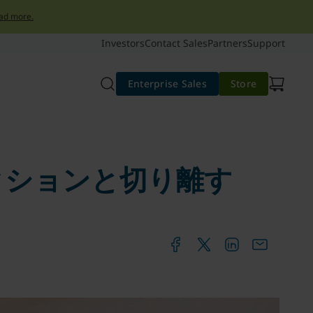
ad more.
Investors
Contact Sales
Partners
Support
Enterprise Sales
Store
クションと切り離す