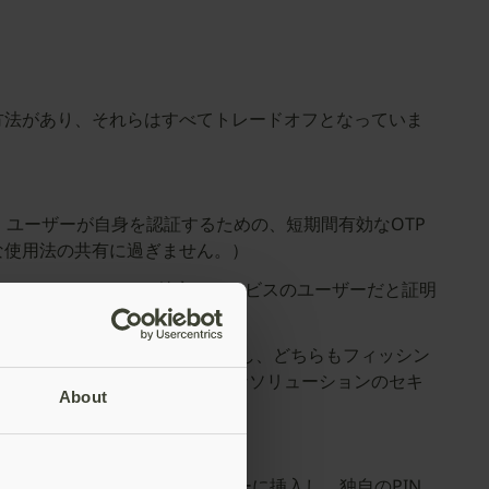
方法があり、それらはすべてトレードオフとなっていま
、ユーザーが自身を認証するための、短期間有効なOTP
な使用法の共有に過ぎません。）
クリックすると、その特定のサービスのユーザーだと証明
り使い勝手が良くなります。しかし、どちらもフィッシン
場合、これらのパスワードレスなソリューションのセキ
About
覧ください。
ザーはスマートカードをリーダーに挿入し、独自のPIN