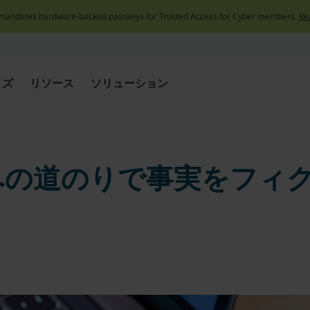
mandates hardware-backed passkeys for Trusted Access for Cyber members.
Re
Skip
to
content
イズ
リソース
ソリューション
への道のりで事実をフィ