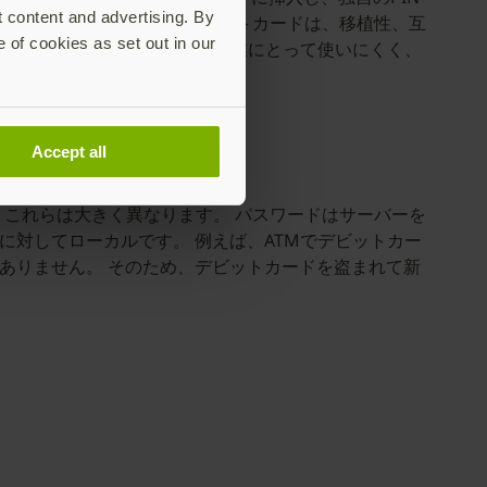
t content and advertising. By
です。 しかし、従来のスマートカードは、移植性、互
e of cookies as set out in our
性があるため、多くの個人や企業にとって使いにくく、
Accept all
これらは大きく異なります。 パスワードはサーバーを
に対してローカルです。 例えば、ATMでデビットカー
はありません。 そのため、デビットカードを盗まれて新