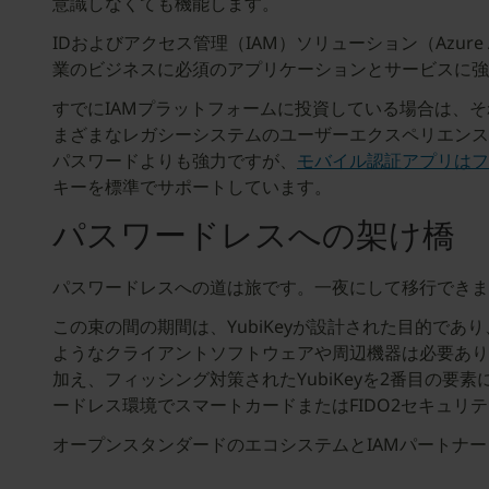
意識しなくても機能します。
IDおよびアクセス管理（IAM）ソリューション（Azure 
業のビジネスに必須のアプリケーションとサービスに強
すでにIAMプラットフォームに投資している場合は、
まざまなレガシーシステムのユーザーエクスペリエンスの
パスワードよりも強力ですが、
モバイル認証アプリはフ
キーを標準でサポートしています。
パスワードレスへの架け橋
パスワードレスへの道は旅です。一夜にして移行できませ
この束の間の期間は、YubiKeyが設計された目的であ
ようなクライアントソフトウェアや周辺機器は必要ありま
加え、フィッシング対策されたYubiKeyを2番目の要
ードレス環境でスマートカードまたはFIDO2セキュリテ
オープンスタンダードのエコシステムとIAMパートナー