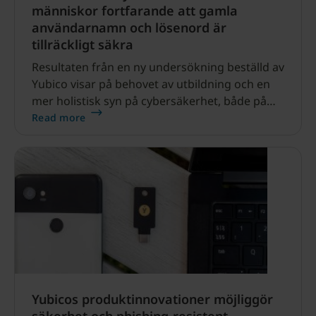
människor fortfarande att gamla
användarnamn och lösenord är
tillräckligt säkra
Resultaten från en ny undersökning beställd av
Yubico visar på behovet av utbildning och en
mer holistisk syn på cybersäkerhet, både på
arbetsplatsen
Read more
Yubicos produktinnovationer möjliggör
säkerhet och phishing-resistent