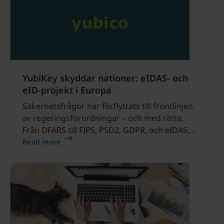
för flera autentiseringsprotokoll, inklusive PIV
för smartkortsinloggning.
YubiKey skyddar nationer: eIDAS- och
eID-projekt i Europa
Säkerhetsfrågor har förflyttats till frontlinjen
av regeringsförordningar – och med rätta.
Från DFARS till FIPS, PSD2, GDPR, och eIDAS,
har nationer och tjänsteleverantörer tvingas ta
Read more
upp användarsäkerhet och integritet med ett
mer medvetet tillvägagångssätt. I åratal har
Yubico hjälpt organisationer som GOV.