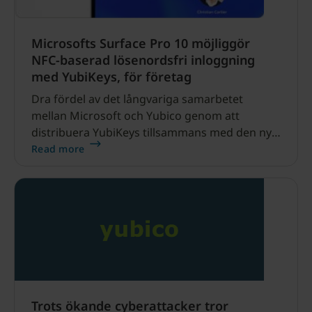
Microsofts Surface Pro 10 möjliggör
NFC-baserad lösenordsfri inloggning
med YubiKeys, för företag
Dra fördel av det långvariga samarbetet
mellan Microsoft och Yubico genom att
distribuera YubiKeys tillsammans med den nya
Surface Pro 10 enheten för ditt företag.
Read more
Trots ökande cyberattacker tror