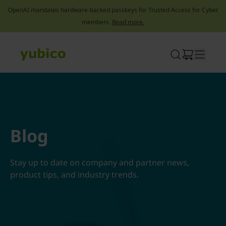
OpenAI mandates hardware-backed passkeys for Trusted Access for Cyber
members.
Read more.
Skip
to
content
Blog
Stay up to date on company and partner news,
product tips, and industry trends.