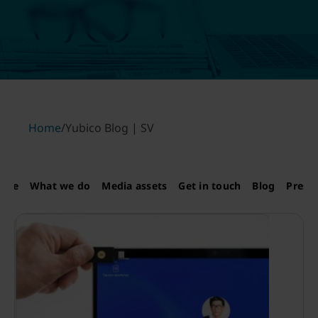
Home
/
Yubico Blog | SV
 are
What we do
Media assets
Get in touch
Blog
Press 