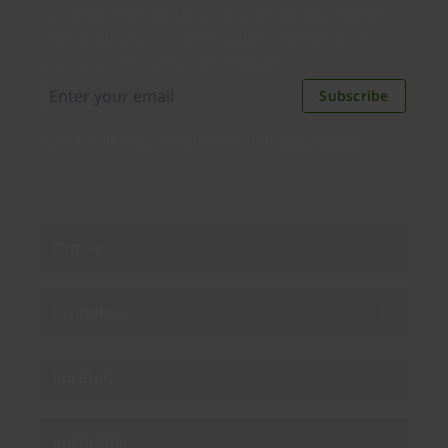
Distributed monthly, it includes product news,
new applications, case studies, events, and
discounts. Unsubscribe anytime.
Subscribe
By subscribing you agree to our
Privacy Policy
.
Om oss
Produkter
Företag
Lösningar