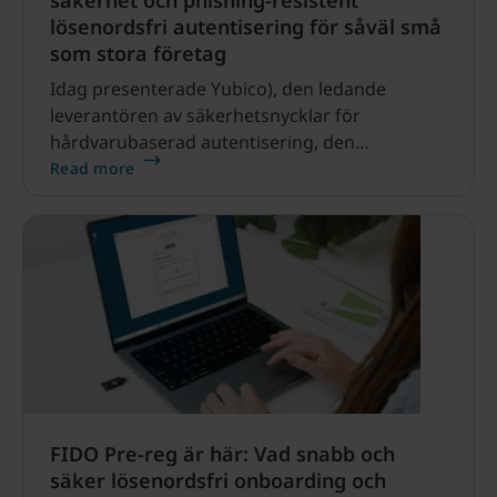
lösenordsfri autentisering för såväl små
som stora företag
Idag presenterade Yubico), den ledande
leverantören av säkerhetsnycklar för
hårdvarubaserad autentisering, den
kommande versionen av YubiKey 5.
Read more
FIDO Pre-reg är här: Vad snabb och
säker lösenordsfri onboarding och