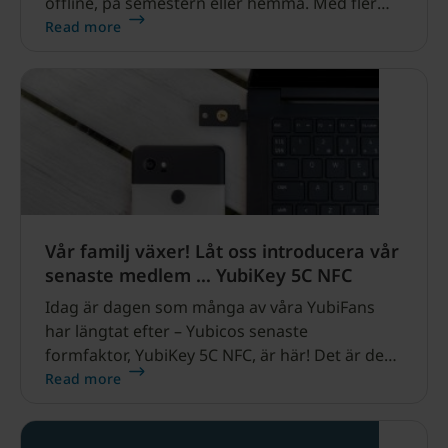
offline, på semestern eller hemma. Med fler
anställda som loggar in från en mängd olika
Read more
platserriskerar företag att äventyra känslig
data via nätfiske och stulna
autentiseringsuppgifter.
Vår familj växer! Låt oss introducera vår
senaste medlem … YubiKey 5C NFC
Idag är dagen som många av våra YubiFans
har längtat efter – Yubicos senaste
formfaktor, YubiKey 5C NFC, är här! Det är den
första säkerhetsnyckeln med dubbla
Read more
anslutningar; USB-C och “Near Field
Communication” (NFC) som tillägg till stödet