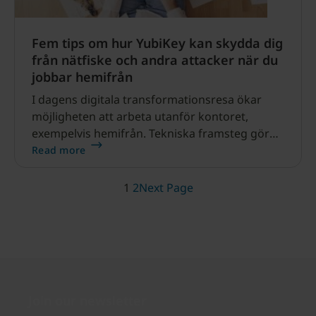
Fem tips om hur YubiKey kan skydda dig
från nätfiske och andra attacker när du
jobbar hemifrån
I dagens digitala transformationsresa ökar
möjligheten att arbeta utanför kontoret,
exempelvis hemifrån. Tekniska framsteg gör
det möjligt för anställda att arbeta var som
Read more
helst, men det medför också nya utmaningar
för IT-avdelningar.
1
2
Next Page
Join our newsletter