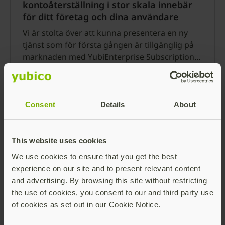
kontoåterställning i stor skala innebär
för ditt företag och dina användare
Vi är stolta över att kunna presentera en ny
tjänst som för första gången är tillgänglig på
marknaden med YubiEnterprise Subscription:
FIDO Pre-reg. Den här tjänsten kommer att ge
Read more
dig och dina anställda lösenordsfri onboarding
och tillgång till snabb och säker
kontoåterställning från dag ett.
Consent
Details
About
This website uses cookies
We use cookies to ensure that you get the best
experience on our site and to present relevant content
and advertising. By browsing this site without restricting
the use of cookies, you consent to our and third party use
Yubico är nyckeln till 2023:
of cookies as set out in our Cookie Notice.
YubiEnterprise-prenumerationen är
guldstandard för autentisering för