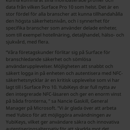
data från vilken Surface Pro 10 som helst. Det är en
stor fördel för alla branscher att kunna tillhandahålla
den högsta säkerhetsnivån, och i synnerhet för
specifika branscher som använder delade enheter,
som till exempel hotellnäring, detaljhandel, hälso- och
sjukvård, med flera.
“Våra företagskunder förlitar sig på Surface för
branschledande säkerhet och sömlösa
användarupplevelser. Möjligheten att snabbt och
säkert logga in på enheten och autentisera med NFC-
säkerhetsnycklar är en kritisk upplevelse som vi har
lagt till i Surface Pro 10. YubiKeys drar full nytta av
den integrerade NFC-läsaren och ger en enorm vinst
på båda fronterna, ” sa Nancie Gaskill, General
Manager på Microsoft. “Vi är glada över att arbeta
med Yubico för att möjliggöra användningen av
YubiKeys, vilket ger användare säkra och innovativa
autentiseringsalternativ för att skydda mot det