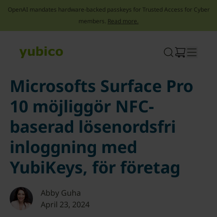
OpenAI mandates hardware-backed passkeys for Trusted Access for Cyber
members.
Read more.
Skip
to
content
Microsofts Surface Pro
10 möjliggör NFC-
baserad lösenordsfri
inloggning med
YubiKeys, för företag
Abby Guha
April 23, 2024