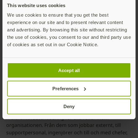
Lägg till detta de nyligen tillkännagivna funktionerna
This website uses cookies
som byggts in i nya Surface Pro 10, och YubiKey
We use cookies to ensure that you get the best
fungerar överallt inom den säkra och effektiva miljö
experience on our site and to present relevant content
som företag idag behöver och kräver.
and advertising. By browsing this site without restricting
the use of cookies, you consent to our and third party use
Bli fri från lösenord genom att kombinera
of cookies as set out in our Cookie Notice.
YubiKey med nya Surface Pro 10
Dra fördel av det långvariga samarbetet mellan
Microsoft och Yubico genom att distribuera YubiKeys
Accept all
tillsammans med den nya Surface Pro 10 enheten för
ditt företag. Njut av förbättrade säkerhetsgarantier
och strömlinjeformade användarintroduktioner
Preferences
samtidigt som du säkerställer efterlevnad med
rigorösa branschstandarder med Zero Trust,
Deny
nätfiskeresistent och modern
multifaktorautentisering för alla roller inom
organisationen. Från dem som jobbar externt, till
supportpersonal, ingenjörer och till och med chefer,