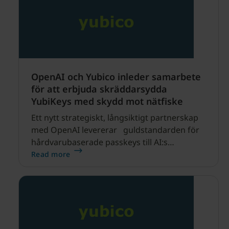
OpenAI och Yubico inleder samarbete
för att erbjuda skräddarsydda
YubiKeys med skydd mot nätfiske
Ett nytt strategiskt, långsiktigt partnerskap
med OpenAI levererar guldstandarden för
hårdvarubaserade passkeys till AI:s
ekosystem SANTA CLARA, KALIFORNIEN och
Read more
STOCKHOLM, SVERIGE – 30 april 2026 –
Yubico (NASDAQ STOCKHOLM: YUBICO),
pionjär inom nätfiskeresistent autentisering
och skaparen av YubiKey, guldstandarden
för säkerhetsnycklar, meddelar idag ett
branschledande samarbete med OpenAI,