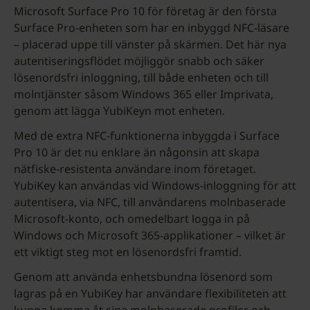
Microsoft Surface Pro 10 för företag är den första
Surface Pro-enheten som har en inbyggd NFC-läsare
– placerad uppe till vänster på skärmen. Det här nya
autentiseringsflödet möjliggör snabb och säker
lösenordsfri inloggning, till både enheten och till
molntjänster såsom Windows 365 eller Imprivata,
genom att lägga YubiKeyn mot enheten.
Med de extra NFC-funktionerna inbyggda i Surface
Pro 10 är det nu enklare än någonsin att skapa
nätfiske-resistenta användare inom företaget.
YubiKey kan användas vid Windows-inloggning för att
autentisera, via NFC, till användarens molnbaserade
Microsoft-konto, och omedelbart logga in på
Windows och Microsoft 365-applikationer – vilket är
ett viktigt steg mot en lösenordsfri framtid.
Genom att använda enhetsbundna lösenord som
lagras på en YubiKey har användare flexibiliteten att
kunna komma åt sina molnbaserade profiler och