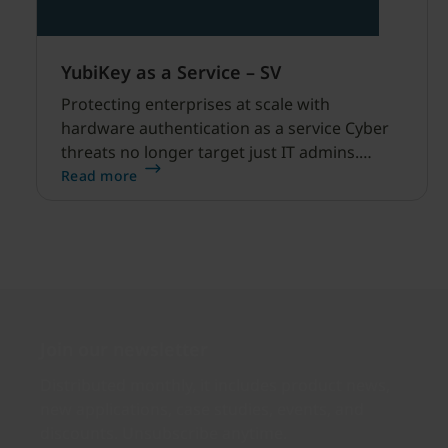
skaparen av ChatGPT.
YubiKey as a Service – SV
Protecting enterprises at scale with
hardware authentication as a service Cyber
threats no longer target just IT admins.
Every user, even employees and customers,
Read more
is now part of the attack surface as AI scales
in speed and volume.
Join our newsletter
Distributed monthly, it includes product news,
new applications, case studies, events, and
discounts. Unsubscribe anytime.