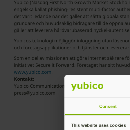
Yubico (Nasdaq First North Growth Market Stockholm:
engelska kallat phishing-resistent multi-factor authe
det varit ledande när det gäller att sätta globala st
grundare och huvudsaklig bidragare till de öppna a
gäller att leverera hårdvarubaserad nyckel-autentiserin
Yubicos teknologi möjliggör inloggning utan lösenor
och företagsapplikationer och tjänster och leverera
Som en del av missionen att göra internet säkrare fö
initiativet Secure it Forward. Företaget har sitt hu
www.yubico.com
.
Kontakt
:
Yubico Communications Team
press@yubico.com
Consent
This website uses cookies