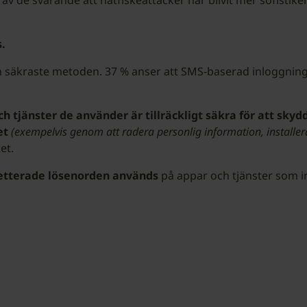
 de svarande att nätfiskeattacker har blivit mer sofistike
.
 säkraste metoden. 37 % anser att SMS-baserad inloggning
ch tjänster de använder är tillräckligt säkra för att skyd
et
(exempelvis genom att radera personlig information, installer
tet.
tterade lösenorden används
på appar och tjänster som inn