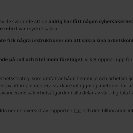
av de svarande att de
aldrig har fått någon cybersäkerhe
e infört
var mycket säkra.
nte fick några instruktioner om att säkra sina arbetsk
.
de på roll och titel inom företaget
, vilket öppnar upp för
kerhetsstrategi som omfattar både hemmiljö och arbetsmilj
ovet av att implementera starkare inloggningsmetoder för a
ancerade säkerhetsåtgärder i alla delar av vårt digitala liv
da ner en översikt av rapporten
här
och den tillhörande i