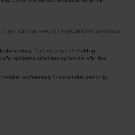
rade, och 66 % anser att dessa attacker är mer
 är den säkraste metoden, trots att båda metoderna
da deras data.
Trots detta har 22 %
aldrig
a eller uppdatera säkerhetsprogramvara, eller byta
ehåller konfidentiell, finansiell eller personlig