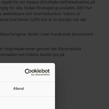
kydd för att stoppa så kallade nätfiskeattacker, på
änglig för alla. Sedan företaget grundades 2007 har
rar, webbläsare och internetkonton. Yubico är
sal 2nd Factor (U2F) och är en pionjär när det
iKeys fungerar direkt i över hundratals konsument-
lper högriskpersoner genom det filantropiska
information om Yubico, besök oss på
About