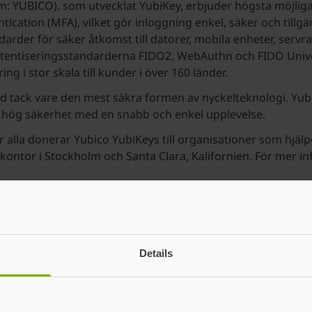
 YUBICO), som utvecklat YubiKey, erbjuder högsta möjliga s
ntication (MFA), vilket gör inloggning enkel, säker och tillg
andarder för säker åtkomst till datorer, mobila enheter, serv
utentiseringsstandarderna FIDO2, WebAuthn och FIDO Univer
g i stor skala till kunder i över 160 länder.
d tack vare den mest säkra formen av nyckelteknologi. Yub
r hög säkerhet med en snabb och enkel upplevelse.
r alla donerar Yubico YubiKeys till organisationer som hjä
vudkontor i Stockholm och Santa Clara, Kalifornien. För mer 
Details