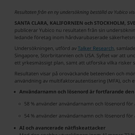
Resultaten från en ny undersökning beställd av Yubico vi
SANTA CLARA, KALIFORNIEN och STOCKHOLM, SVER
publicerar Yubico nu resultaten från sin undersökn
ledande företag inom hårdvarubaserade säkerhetsny
Undersökningen, utförd av
Talker Research
, samlade
Singapore, Storbritannien och USA. Syftet var att u
ett yrkesmässigt plan, samt att utforska vilka risk
Resultaten visar på oroväckande beteenden och mönst
användning av multifaktorautentisering (MFA), och en 
Användarnamn och lösenord är fortfarande den v
58 % använder användarnamn och lösenord för at
54 % använder användarnamn och lösenord för a
AI och avancerade nätfiskeattacker