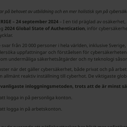
sar på behovet av utbildning och en mer holistisk syn på cybers
IGE – 24 september 2024
– I en tid präglad av osäkerhet
ing
2024 Global State of Authentication
, inför cybersäkerh
cklar.
 svar från 20 000 personer i hela världen, inklusive Sverige, 
ndersöka uppfattningar och förståelsen för cybersäkerhetens
er som undermåliga säkerhetsåtgärder och ny teknologi såso
er när det gäller cybersäkerhet, både privat och på arbets
allmänt reaktiv inställning till cyberhot. De viktigaste glob
anligaste inloggningsmetoden, trots att de är minst sä
t logga in på personliga konton.
tt logga in på arbetskonton.