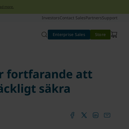
ad more.
Investors
Contact Sales
Partners
Support
Enterprise Sales
Store
 fortfarande att
ckligt säkra