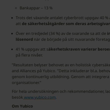
Bankappar – 13 %
Trots det växande antalet cyberbrott uppgav 40 % 
att
de säkerhetsåtgärder som deras arbetsgivar
Över en tredjedel (34 %) av de svarande sa att de
i
lösenord
när de började på sitt nuvarande företag
41 % uppgav att s
äkerhetskraven varierar beroen
på flera nivåer.
”Resultaten belyser behovet av en holistisk cybersä
and Alliances på Yubico. ”Detta inkluderar bl.a. beh
genom kontinuerlig utbildning. Genom att integrera av
organisationer.”
För hela undersökningen och rekommendationer, lad
besök
www.yubico.com
.
Om Yubico