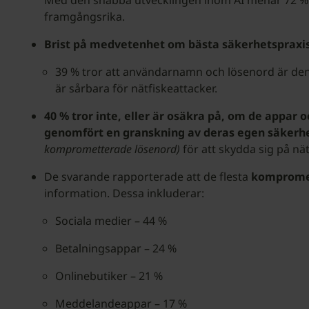
Med den snabba utvecklingen inom AI menar 72 % av
framgångsrika.
Brist på medvetenhet om bästa säkerhetspraxis
39 % tror att användarnamn och lösenord är den
är sårbara för nätfiskeattacker.
40 % tror inte, eller är osäkra på, om de appar o
genomfört en granskning av deras egen säkerh
komprometterade lösenord)
för att skydda sig på nä
De svarande rapporterade att de flesta
komprome
information. Dessa inkluderar:
Sociala medier – 44 %
Betalningsappar – 24 %
Onlinebutiker – 21 %
Meddelandeappar – 17 %