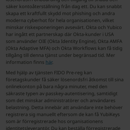
säker kontoåterställning från dag ett. Du kan snabbt
skapa ett kraftfullt skydd mot phishing och andra
moderna cyberhot för hela organisationen, vilket
minskar riskexponeringen avsevärt. Okta och Yubico
har ingått ett partnerskap där Okta-kunder i USA
som använder OIE (Okta Identity Engine), Okta AMFA
(Okta Adaptive MFA) och Okta Workflows kan få tidig
tillgång till denna tjänst under begränsad tid. Mer
information finns
här
.
Med hjälp av tjänsten FIDO Pre-reg kan
företagskunder få säker lösenordsfri åtkomst till sina
onlinekonton på bara några minuter, med den
säkraste typen av passkey-autentisering, samtidigt
som det minskar administratörer och användares
belastning. Detta innebär att användare inte behöver
registrera sig manuellt eftersom de kan få YubiKeys
som är förregistrerade hos organisationens
identitetsleverantör. Du kan beställa förregistrerade