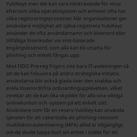
YubiKeys men det kan vara tidskrävande för vissa
eftersom olika operativsystem och enheter ofta har
olika registreringsprocesser. När organisationer ger
användare möjlighet att själva registrera YubiKeys
använder de ofta användarnamn och lösenord eller
tillfälliga lösenkoder via sms-baserade
engångslösenord, som alla kan bli utsatta för
phishing och enkelt fångas upp.
Med FIDO Pre-reg frigörs inte bara IT-avdelningen så
att de kan fokusera på andra strategiska initiativ,
användarna blir också glada över den snabba och
enkla lösenordsfria onboardingupplevelsen, vilket
innebär att de kan öka skyddet för alla sina viktiga
onlinekonton och -system på ett enkelt sätt.
Användare som får en reserv-YubiKey kan använda
tjänsten för att säkerställa att phishing-resistent
multifaktorautentisering (MFA) alltid är tillgängligt,
om de skulle tappa bort sin enhet i stället för att