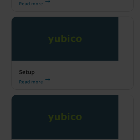
nya Surface Pro 10 enheten för ditt företag.
Read more
Setup
Read more