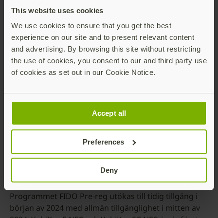
Som bevis på behovet att den här tjänsten behövs sa
This website uses cookies
informationssystems- och säkerhetsteamet på
DigitalOcean följande om FIDO Pre-reg:
We use cookies to ensure that you get the best
”Det här är fantastiskt! Yubico lyssnade inte bara,
experience on our site and to present relevant content
utan de gav oss en lösning som hjälper till att lösa
and advertising. By browsing this site without restricting
våra utmaningar när det kommer till användandet,
the use of cookies, you consent to our and third party use
samtidigt som kostnaderna minskar.”
of cookies as set out in our Cookie Notice.
Är du intresserad av FIDO Pre-reg? Hur du
Accept all
kan ta del av detta
Preferences
FIDO Pre-reg är endast tillgängligt via YubiEnterprise
Subscription, som innebär större
verksamhetsflexibilitet och minskar kostnaderna för
Deny
att komma igång.
Programmet FIDO Pre-reg utökas till tidig tillgång i
början av 2024 med allmän tillgänglighet i mitten av