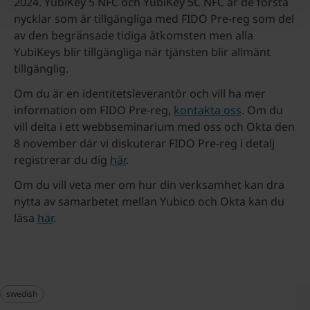
2024. YubiKey 5 NFC och YubiKey 5C NFC är de första
nycklar som är tillgängliga med FIDO Pre-reg som del
av den begränsade tidiga åtkomsten men alla
YubiKeys blir tillgängliga när tjänsten blir allmänt
tillgänglig.
Om du är en identitetsleverantör och vill ha mer
information om FIDO Pre-reg,
kontakta oss
. Om du
vill delta i ett webbseminarium med oss och Okta den
8 november där vi diskuterar FIDO Pre-reg i detalj
registrerar du dig
här
.
Om du vill veta mer om hur din verksamhet kan dra
nytta av samarbetet mellan Yubico och Okta kan du
läsa
här
.
swedish