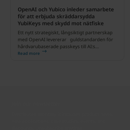
OpenAI och Yubico inleder samarbete
för att erbjuda skräddarsydda
YubiKeys med skydd mot nätfiske
Ett nytt strategiskt, långsiktigt partnerskap
med OpenAI levererar guldstandarden för
hårdvarubaserade passkeys till AI:s
ekosystem SANTA CLARA, KALIFORNIEN och
Read more
STOCKHOLM, SVERIGE – 30 april 2026 –
Yubico (NASDAQ STOCKHOLM: YUBICO),
pionjär inom nätfiskeresistent autentisering
och skaparen av YubiKey, guldstandarden
för säkerhetsnycklar, meddelar idag ett
branschledande samarbete med OpenAI,
skaparen av ChatGPT.
Join our newsletter
Distributed monthly, it includes product news,
new applications, case studies, events, and
discounts. Unsubscribe anytime.