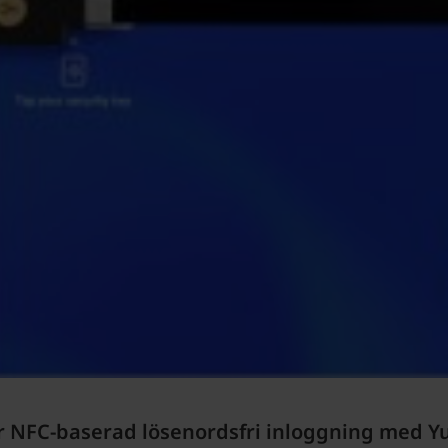
r NFC-baserad lösenordsfri inloggning med Yu