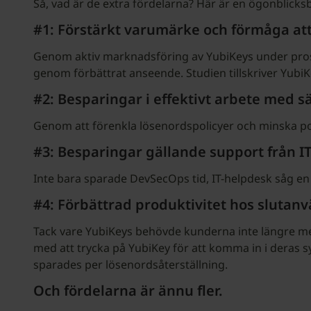
Så, vad är de extra fördelarna? Här är en ögonblicksb
#1: Förstärkt varumärke och förmåga at
Genom aktiv marknadsföring av YubiKeys under prospe
genom förbättrat anseende. Studien tillskriver Yubi
#2: Besparingar i effektivt arbete med 
Genom att förenkla lösenordspolicyer och minska pol
#3: Besparingar gällande support från I
Inte bara sparade DevSecOps tid, IT-helpdesk såg en
#4: Förbättrad produktivitet hos slutan
Tack vare YubiKeys behövde kunderna inte längre me
med att trycka på YubiKey för att komma in i deras 
sparades per lösenordsåterställning.
Och fördelarna är ännu fler.