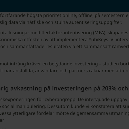
fortfarande högsta prioritet online, offline, på semestern 
lig data via nätfiske och stulna autentiseringsuppgifter.
nta lösningar med flerfaktorautentisering (MFA), skapades 
konomiska effekten av att implementera YubiKeys. Vi interv
r) och sammanfattade resultaten via ett sammansatt ramverk
mot intrång kräver en betydande investering – studien bort
ilt när anställda, användare och partners räknar med att en
årig avkastning på investeringen på 203% och
riskexponeringen för cyberangrepp. De intervjuade uppgav
ade social manipulering. Dessutom kunde vi konstatera att 
essa ytterligare fördelar mötte de gemensamma utmaningar
ar.