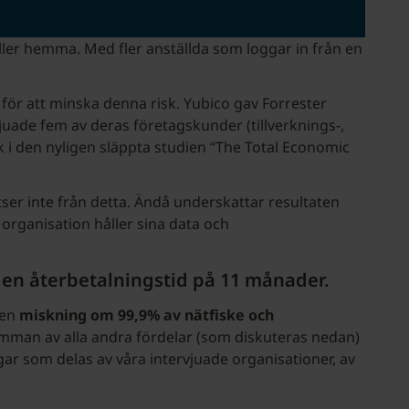
eller hemma. Med fler anställda som loggar in från en
för att minska denna risk. Yubico gav Forrester
juade fem av deras företagskunder (tillverknings-,
 i den nyligen släppta studien “The Total Economic
ser inte från detta. Ändå underskattar resultaten
 organisation håller sina data och
 en återbetalningstid på 11 månader.
 en
miskning om
99,9% av nätfiske och
summan av alla andra fördelar (som diskuteras nedan)
 som delas av våra intervjuade organisationer, av