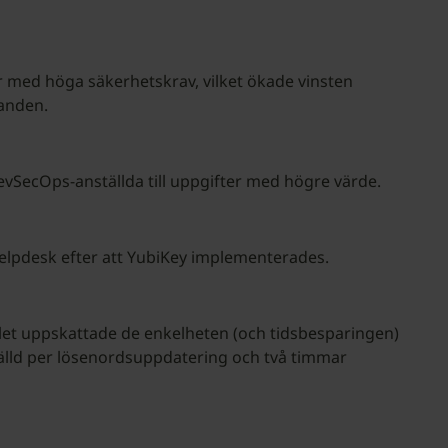
r med höga säkerhetskrav, vilket ökade vinsten
danden.
vSecOps-anställda till uppgifter med högre värde.
helpdesk efter att YubiKey implementerades.
let uppskattade de enkelheten (och tidsbesparingen)
tälld per lösenordsuppdatering och två timmar