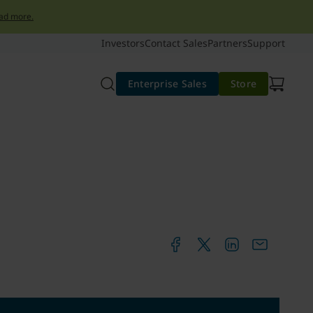
ad more.
Investors
Contact Sales
Partners
Support
Enterprise Sales
Store