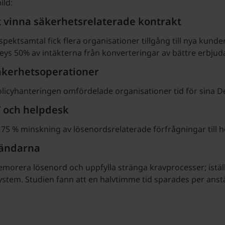
ild:
t vinna säkerhetsrelaterade kontrakt
ktsamtal fick flera organisationer tillgång till nya kunde
Keys 50% av intäkterna från konverteringar av bättre erbju
säkerhetsoperationer
icyhanteringen omfördelade organisationer tid för sina De
T och helpdesk
 75 % minskning av lösenordsrelaterade förfrågningar till 
vändarna
morera lösenord och uppfylla stränga kravprocesser; istäl
system. Studien fann att en halvtimme tid sparades per ans