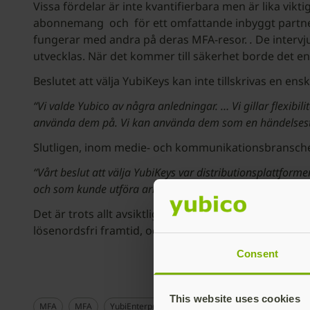
Vissa fördelar är inte kvantifierbara men är lika vik
abonnemang
och
för ett omfattande inbyggt partne
fungerar med andra på deras MFA-resor.
.
De intervj
utvecklas. När det kommer till säkerhet borde det en
Beslutet att välja YubiKeys kan inte tillskrivas en en
“Vi valde Yubico av några anledningar. … Vi gillar flexibi
använda dem på. Vi kan använda dem som en händelsestyrd
Slutligen, inom medie- och kommunikationsbransche
“Vårt beslut att välja YubiKeys var distributionsplattform
och som kunde utföra arbetet.”
Det är trots allt avsiktligt byggt som en lösning som 
lösenordsfri framtid, och för att låta kunderna tala 
Consent
This website uses cookies
MFA
MFA
YubiEnterprise
YubiEnterprise
YubiKey