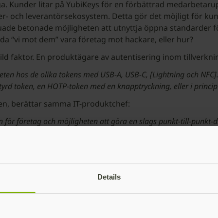
tiga. Kunder litar på YubiKeys för en förbättrad medarbetaru
r- och leverantörsekosystem. Detta gör det möjligt för ku
uade betonade möjligheten att utnyttja öppna standarder f
da “vi mot dem” vara företag mot hackare, eller hur?
skild faktor. En produktägare av autentisering inom tillverkn
liteten hos de olika tokens med USB-A, USB-C, [Lightning och NFC].
 token, en HOTP-token med en knapptryckning, eller i princip so
n, berättar samma IT-produktchef:
en för företag och möjligheten att göra en slags punkt-till-punkt-
INTE är en universalprodukt. Autentisering är personlig, och
för sig själva kan du gå in på: “The Total Economic Impact™ 
Details
YubiKey