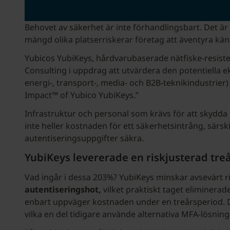
Behovet av säkerhet är inte förhandlingsbart. Det är 
mängd olika platserriskerar företag att äventyra käns
Yubicos YubiKeys, hårdvarubaserade nätfiske-resiste
Consulting i uppdrag att utvärdera den potentiella e
energi-, transport-, media- och B2B-teknikindustrie
Impact™ of Yubico YubiKeys.”
Infrastruktur och personal som krävs för att skydda 
inte heller kostnaden för ett säkerhetsintrång, särsk
autentiseringsuppgifter säkra.
YubiKeys levererade en riskjusterad tre
Vad ingår i dessa 203%? YubiKeys minskar avsevärt 
autentiseringshot,
vilket praktiskt taget eliminer
enbart uppväger kostnaden under en treårsperiod. D
vilka en del tidigare använde alternativa MFA-lösning