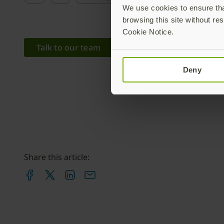
We use cookies to ensure that
browsing this site without res
Cookie Notice.
Talk to our team
Deny
Share this article: