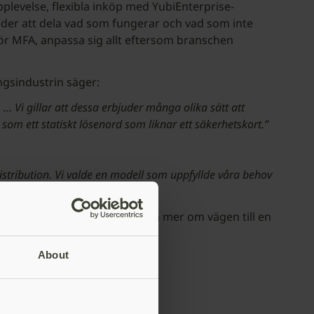
pplevelse, flexibla inköp med YubiEnterprise-
nder att dela vad som fungerar och vad som inte
ör MFA, anpassa sig allt eftersom branschen
ingsindustrin säger:
 … Vi gillar att dessa erbjuder många olika sätt att
m ett statiskt lösenord som liknar ett säkerhetskort.”
distribution. Vi valde en modell som uppfyllde våra behov
 tillhör dig ensam. För att läsa mer om vägen till en
av Yubico YubiKeys.”
About