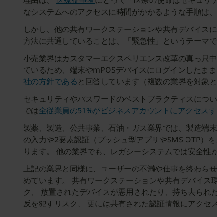
理由は、
医療従事者
にとって「医療の使命はセキュリ
なシステムへのアクセスに時間がかかるような手順は、
しかし、他の共有ワークステーションや共有デバイスに
方法に共通していることは、「緊急性」というテーマ
小売業界はカスタマーエクスペリエンス改革の真っ只中
ているため、端末やmPOSデバイスにログインしたまま
社の方針である
と回答しています（複数の業界を対象
セキュリティやパスワードのベストプラクティスについて
では
全従業員の51%がビジネスアカウントにアクセス
製薬、製造、公共事業、石油・ガス業界では、製造端末
の入力や2要素認証（プッシュ型アプリやSMS OTP
ります。 他の業界でも、レガシーシステムでは安全性
上記の業界と同様に、ユーザーの不満や仕事を終わらせ
めています。 共有ワークステーションや共有デバイス
ク、 放置されたデバイスが悪用されたり、持ち去られ
反を犯すリスク、 更には共有された認証情報にアクセ