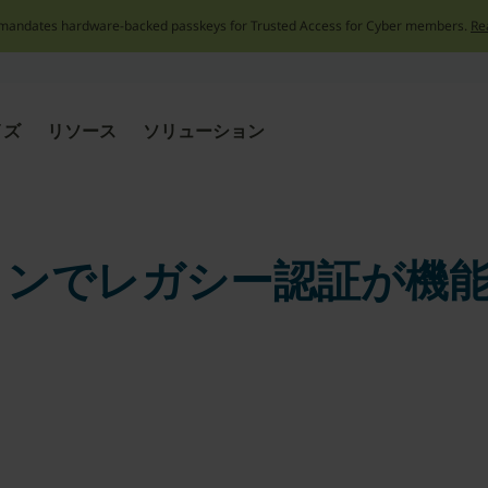
mandates hardware-backed passkeys for Trusted Access for Cyber members.
Re
Skip
to
content
イズ
リソース
ソリューション
ョンでレガシー認証が機