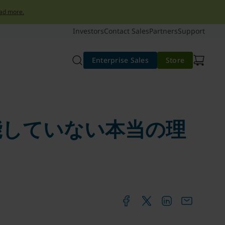
ad more.
Investors
Contact Sales
Partners
Support
Enterprise Sales
Store
能していない本当の理