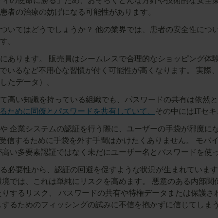
ティの使命に勝る」ため、おそらくどんな方針や技術的な安全策
患者の治療の妨げになる可能性があります。
ついてはどうでしょうか？ 他の業界では、患者の安全性につ
です。
にあります。 販売員はシームレスで合理的なショッピング体
でいるなど不用心な習慣が付く可能性が高くなります。 実際、
としたデータ）。
高い知識を持っている組織でも、パスワードの共有は依然として
するために同僚とパスワードを共有していて、
その中にはITセ
や 企業システムの認証を行う際に、ユーザーの手袋が邪魔にな
）を受信するために手袋を外す手間はかけたくありません。 モ
が高い多要素認証ではなく未だにユーザー名とパスワードを使
る必要性から、認証の回避を促すような状況が生まれています。
環境では、これは単純にリスクを高めます。 悪意のある内部関
たりするリスク、 パスワードの共有や特権データまたは保護さ
スするためのフィッシングの試みに不信を抱かずに信じてしま