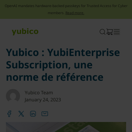
OpenAI mandates hardware-backed passkeys for Trusted Access for Cyber
members.
Read more.
Skip
to
content
Yubico : YubiEnterprise
Subscription, une
norme de référence
Yubico Team
January 24, 2023