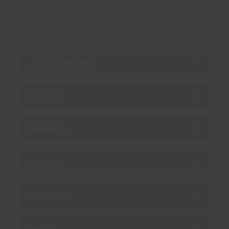
By subscribing you agree to our
Privacy Policy
.
À propos de nous
Produits
Entreprise
Solutions
Ressources
Social