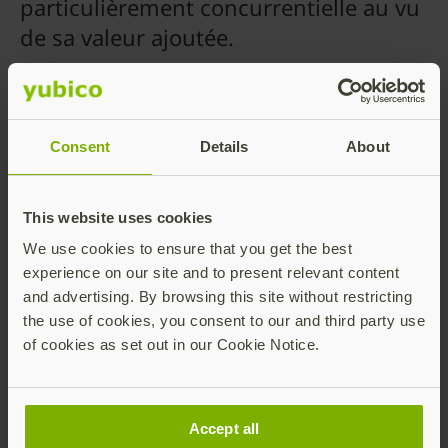
particulièrement concurrentielle au vu
de sa valeur ajoutée.
Reflétant les grandes tendances
macroéconomiques actuelles et
l’évolution des coûts des composants,
Consent
Details
About
ce changement de tarifs permettra à
Yubico de continuer de proposer de
This website uses cookies
nouvelles idées et technologies.
We use cookies to ensure that you get the best
L’entreprise sera ainsi en mesure de
experience on our site and to present relevant content
répondre aux besoins des
and advertising. By browsing this site without restricting
organisations contraintes de proposer
the use of cookies, you consent to our and third party use
en urgence des solutions MFA
of cookies as set out in our Cookie Notice.
modernes efficaces contre le phishing
à leur base internationale
Accept all
d’utilisateurs.