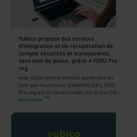
Yubico propose des services
d’intégration et de récupération de
compte sécurisés et transparents,
sans mot de passe, grâce à FIDO Pre-
reg
Avec Okta comme premier partenaire en
tant que fournisseur d’identité (IdP), FIDO
Pre-reg est un service inédit sur le marché
qui permet aux utilisateurs des entreprises
Read more
d’élever sans effort leur niveau de sécurité et
sans mot de passe dès le premier jour.