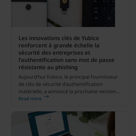
Les innovations clés de Yubico
renforcent à grande échelle la
sécurité des entreprises et
l’authentification sans mot de passe
résistante au phishing
Aujourd’hui Yubico, le principal fournisseur
de clés de sécurité d’authentification
matérielle, a annoncé la prochaine version
du firmware YubiKey 5.7 pour YubiKey 5
Read more
Series, Security Key Series et Security Key
Series – Enterprise Edition.