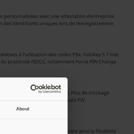
s personnalisées avec une attestation d’entreprise.
on des identifiants uniques lors de l’enregistrement
latives à l’utilisation des codes PIN. YubiKey 5.7 met
ités du protocole FIDO2, notamment Force PIN Change
es normes de sécurité strictes. Plus de stockage
e de 100 passkeys, 24 certificats PIV,
About
s de gestion des clés, améliorant ainsi la flexibilité