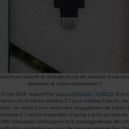
luent une capacité de stockage accrue des passkeys et une sécurit
lancement de Yubico Authenticator 7
, 6 mai 2024 : aujourd’hui
Yubico
(
NASDAQ : YUBICO
), le pr
 version du firmware YubiKey 5.7 pour YubiKey 5 Series, Secu
rises, ces mises à jour renforcent l’engagement de Yubico à 
firmware 5.7 seront disponibles à l’achat à la fin du mois de
PIN, l’attestation d’entreprise et le stockage étendu des in
tification moderne sans mot de passe en premier lieu, favor