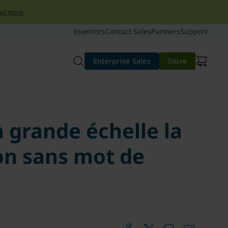
ad more.
Investors
Contact Sales
Partners
Support
Enterprise Sales
Store
à grande échelle la
ion sans mot de