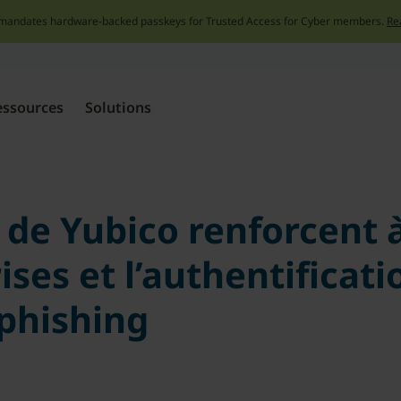
mandates hardware-backed passkeys for Trusted Access for Cyber members.
Re
Skip
to
content
essources
Solutions
 de Yubico renforcent 
ises et l’authentificat
 phishing