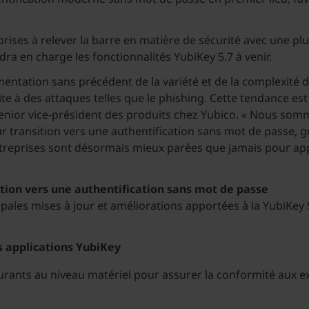
eprises à relever la barre en matière de sécurité avec une pl
dra en charge les fonctionnalités YubiKey 5.7 à venir.
gmentation sans précédent de la variété et de la complexit
e à des attaques telles que le phishing. Cette tendance est
lace, senior vice-président des produits chez Yubico. « Nous s
ur transition vers une authentification sans mot de passe, g
reprises sont désormais mieux parées que jamais pour appl
sition vers une authentification sans mot de passe
ncipales mises à jour et améliorations apportées à la YubiKey 5
s applications YubiKey
rants au niveau matériel pour assurer la conformité aux exi