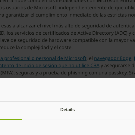
en la nube como en las instalaciones con Microsoft Entra ID
 los usuarios de Microsoft, independientemente de que utili
a garantizar el cumplimiento inmediato de las estrictas no
sas a alcanzar el nivel más alto de seguridad de autenticac
 los servicios de certificados de Active Directory (ADC) y 
a llave de seguridad de hardware compatible con la mayor v
 reduce la complejidad y el coste.
a profesional o personal de Microsoft
, el
navegador Edge
,
ntento de inicio de sesión que no utilice CBA
y asegurarse d
s (MFA), seguras y a prueba de phishing con una passkey. S
urface Pro 10, las YubiKeys se convierten en una solución 
mpresas necesitan y esperan.
el nuevo Surface Pro 10 y
Details
Yubico implementando YubiKeys junto con el nuevo Surface 