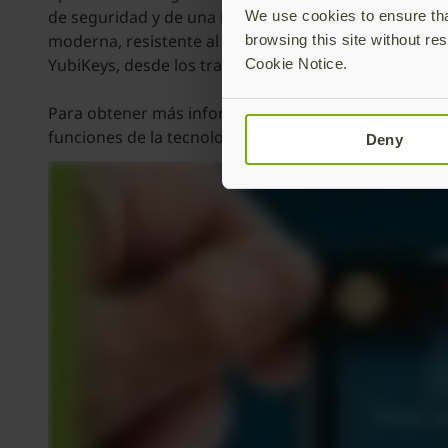
de seguridad y de una incorporación de usuarios sim
We use cookies to ensure that
moderna, resistente al phishing y de confianza cero
browsing this site without res
YubiKeys, desde los trabajadores de primera línea has
Cookie Notice.
Para obtener más información sobre Surface Pro 10 y
funciones de la tecnología NFC de YubiKeys, entre
aq
Deny