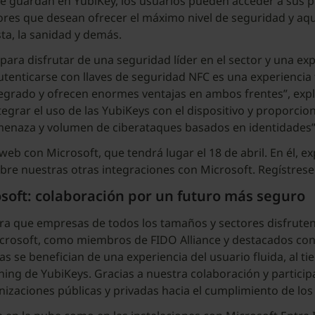
e se guardan en YubiKey, los usuarios pueden acceder a sus p
tores que desean ofrecer el máximo nivel de seguridad y aq
ta, la sanidad y demás.
ara disfrutar de una seguridad líder en el sector y una exper
 autenticarse con llaves de seguridad NFC es una experienc
egrado y ofrecen enormes ventajas en ambos frentes”, explic
egrar el uso de las YubiKeys con el dispositivo y proporci
 amenaza y volumen de ciberataques basados en identidades
eb con Microsoft, que tendrá lugar el 18 de abril. En él, e
re nuestras otras integraciones con Microsoft. Regístres
osoft: colaboración por un futuro más seguro
ra que empresas de todos los tamaños y sectores disfruten 
crosoft, como miembros de FIDO Alliance y destacados cont
e benefician de una experiencia del usuario fluida, al tie
ing de YubiKeys. Gracias a nuestra colaboración y particip
zaciones públicas y privadas hacia el cumplimiento de los 