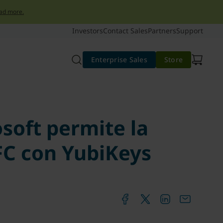
ad more.
Investors
Contact Sales
Partners
Support
Enterprise Sales
Store
osoft permite la
FC con YubiKeys