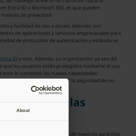
, las YubiKeys aceleran la transición hacia la
cen Entra ID o Microsoft 365, es que pueden
rmativas de privacidad.
ión y facilidad de uso a escala. Además, son
cientos de aplicaciones y servicios empresariales para
ariedad de protocolos de autenticación y estándares
Entra ID
y más. Además, su organización, ya sea del
e que los usuarios estén protegidos mediante el uso
i a esto le sumamos las nuevas capacidades
imprescindible para garantizar la seguridad de los
 olvídese de las
About
Pro 10 en su empresa. Disfrute de mayores garantías