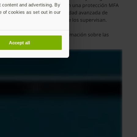
rigurosas normas del sector con una protección MFA
t content and advertising. By
puede beneficiarse de la seguridad avanzada de
e of cookies as set out in our
os e incluso los ejecutivos que los supervisan.
t.com
. Para obtener más información sobre las
Accept all