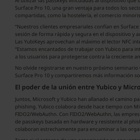
Al utilizar las passkeys vinculadas al dispositivo qu
Surface Pro 10, una gran ventaja para todos los sec
compartidas, como la hostelería, el comercio minoris
“Nuestros clientes empresariales confían en Surface p
sesión de forma rápida y segura en el dispositivo y
Las YubiKeys aprovechan al máximo el lector NFC int
“Estamos encantados de trabajar con Yubico para int
a los usuarios para protegerse contra la creciente
No olvide registrarse en nuestro próximo seminario w
Surface Pro 10 y compartiremos más información sob
El poder de la unión entre Yubico y Micr
Juntos, Microsoft y Yubico han allanado el camino pa
phishing. Yubico colabora desde hace tiempo con Mi
FIDO2/WebAuthn. Con FIDO2/WebAuthn, las empresas s
de passkeys basada en hardware y resistente al phish
colaboran estrechamente para encaminar a las organi