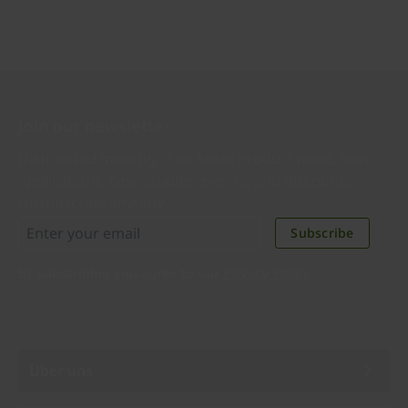
Join our newsletter
Distributed monthly, it includes product news, new
applications, case studies, events, and discounts.
Unsubscribe anytime.
Subscribe
By subscribing you agree to our
Privacy Policy
.
Über uns