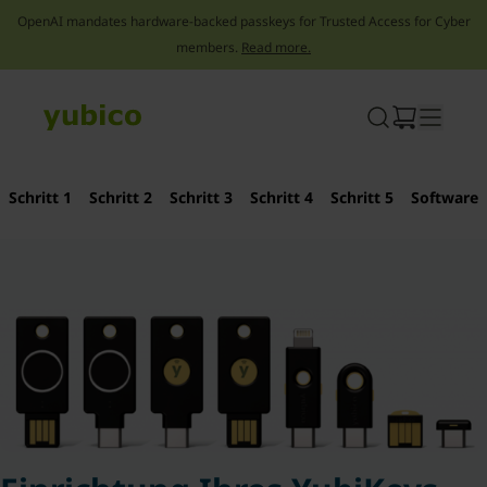
OpenAI mandates hardware-backed passkeys for Trusted Access for Cyber
members.
Read more.
Skip
to
content
Schritt 1
Schritt 2
Schritt 3
Schritt 4
Schritt 5
Software