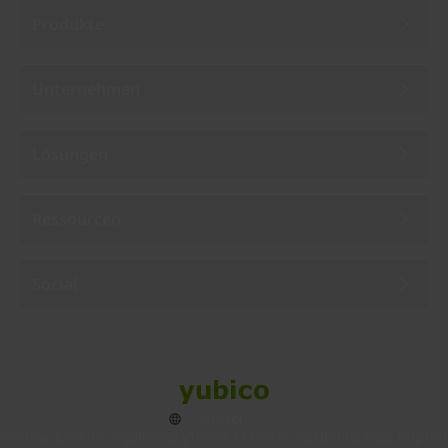
Produkte
Unternehmen
Lösungen
Ressourcen
Social
Sitemap
Cookies
Legal
Privacy
Terms of use
Accessibility
Legal Imprint