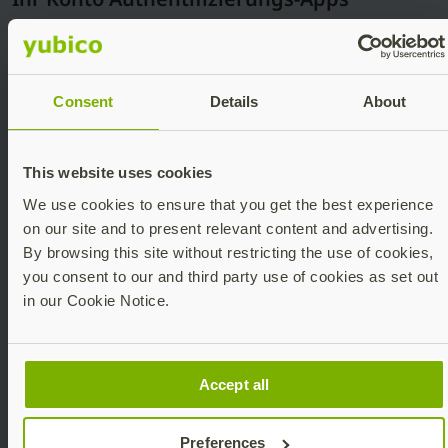
unterstützt:
Laden Sie die Yubico-Authenticator-App
herunter [LINK].
Consent
Details
About
Melden Sie sich bei dem von Ihnen gewählten Dienst
an, rufen Sie die Sicherheitseinstellungen Ihres Kontos
auf und suchen Sie nach „Authentifizierungs-App“.
This website uses cookies
We use cookies to ensure that you get the best experience
3. Open the Yubico Authenticator and find “add
on our site and to present relevant content and advertising.
account”.
By browsing this site without restricting the use of cookies,
you consent to our and third party use of cookies as set out
Scannen Sie den vom Dienst bereitgestellten QR-Code
in our Cookie Notice.
(stellen Sie sicher, dass der QR-Code beim Scannen
deutlich sichtbar ist).
Speichern Sie diesen QR-Code. Sie benötigen ihn, um
Accept all
weitere Schlüssel zu registrieren.
Preferences