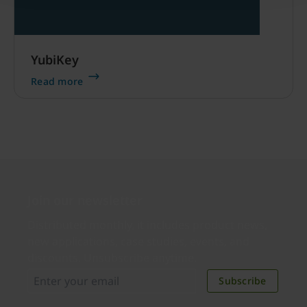
YubiKey
Read more
Join our newsletter
Distributed monthly, it includes product news,
new applications, case studies, events, and
discounts. Unsubscribe anytime.
Subscribe