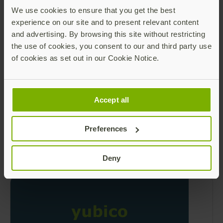
グをシンプルかつシームレスに実施するために、
Read more
We use cookies to ensure that you get the best
専門家によるガイダンス、エンタープライズサブ
experience on our site and to present relevant content
スクリプション、すぐに利用できるターンキー型
and advertising. By browsing this site without restricting
デリバリサービスを提供しています。数百もの組
the use of cookies, you consent to our and third party use
織で既に採用されている実証済みのプロセスや
of cookies as set out in our Cookie Notice.
「YubiKey as
Accept all
製品概要モバイル用YubiKey
Preferences
強力な認証でモバイルユーザーを保護しながら、
ITコストを削減します。
Read more
Deny