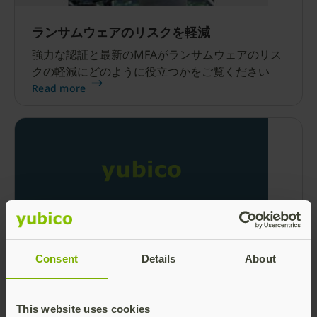
ランサムウェアのリスクを軽減
強力な認証と最新のMFAがランサムウェアのリス
クの軽減にどのように役立つかをご覧ください
Read more
Yubicoを選ぶ理由
Consent
Details
About
最新の認証でインターネットの安全性を向上 最新
のハードウェアMFAの大規模導入を簡単に実現し
ます YubiKeyの配布とユーザーのオンボーディン
This website uses cookies