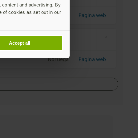
t content and advertising. By
e of cookies as set out in our
Austria
Pagina web
expand_more
Accept all
Noruega
Pagina web