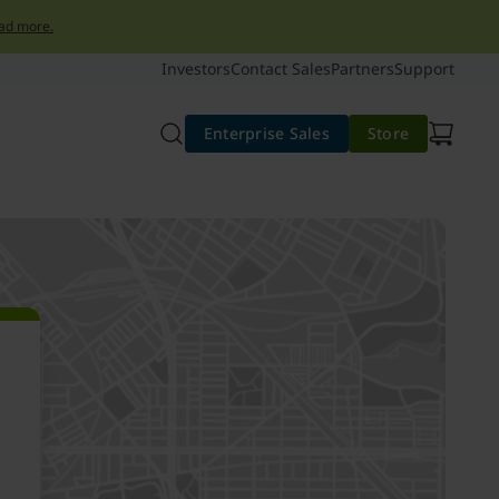
ad more.
Investors
Contact Sales
Partners
Support
Enterprise Sales
Store