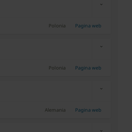
expand_more
Polonia
Pagina web
expand_more
Polonia
Pagina web
expand_more
Alemania
Pagina web
expand_more