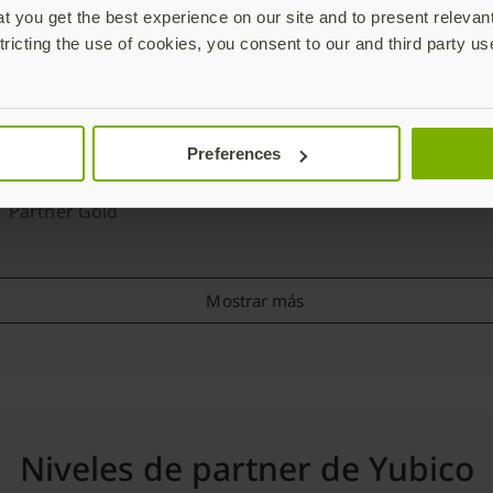
Información adicional
 you get the best experience on our site and to present relevan
País atendido
:
Alemania
ACP IT Solutions GmbH - Österreich
tricting the use of cookies, you consent to our and third party us
Partner Gold
Wagenseilgasse 3
Wien, 1120
Austria
ea A/S Norway
Preferences
Información adicional
País atendido
:
Austria
Atea A/S Norway
Partner Gold
Brynsalléen 2
Oslo, 0667
Norway
Mostrar más
Información adicional
País atendido
:
Noruega
Niveles de partner de Yubico