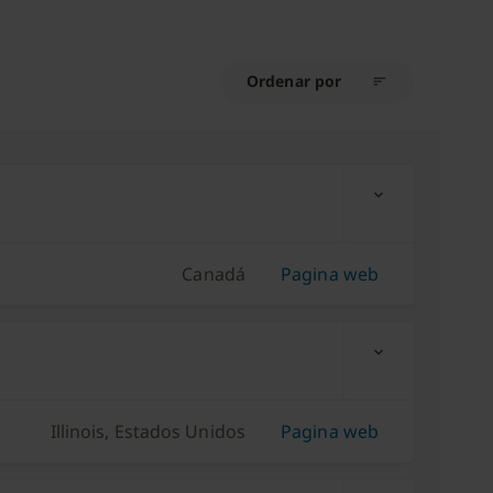
Ordenar por
sort
expand_more
Canadá
Pagina web
expand_more
Illinois, Estados Unidos
Pagina web