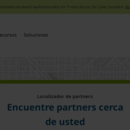
mandates hardware-backed passkeys for Trusted Access for Cyber members.
Re
Skip
to
content
ecursos
Soluciones
Localizador de partners
Encuentre partners cerca
de usted