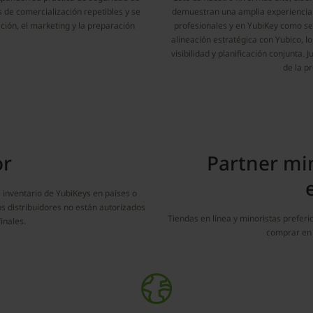
as de comercialización repetibles y se
demuestran una amplia experiencia 
ción, el marketing y la preparación
profesionales y en YubiKey como serv
alineación estratégica con Yubico, l
visibilidad y planificación conjunta.
de la pr
or
Partner mi
e inventario de YubiKeys en países o
os distribuidores no están autorizados
Tiendas en línea y minoristas prefe
inales.
comprar en 