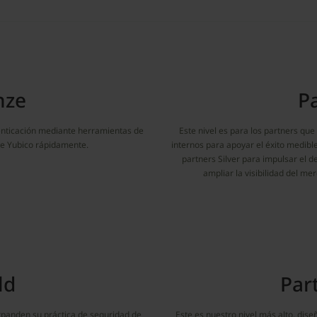
nze
Pa
enticación mediante herramientas de
Este nivel es para los partners qu
 de Yubico rápidamente.
internos para apoyar el éxito medible
partners Silver para impulsar el d
ampliar la visibilidad del m
ld
Par
xpanden su práctica de seguridad de
Este es nuestro nivel más alto, di