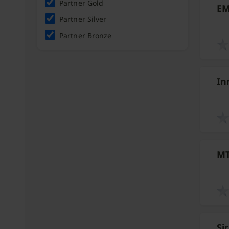
Partner Gold
EM
Partner Silver
description
Partner Bronze
place
In
description
place
MT
description
place
Si