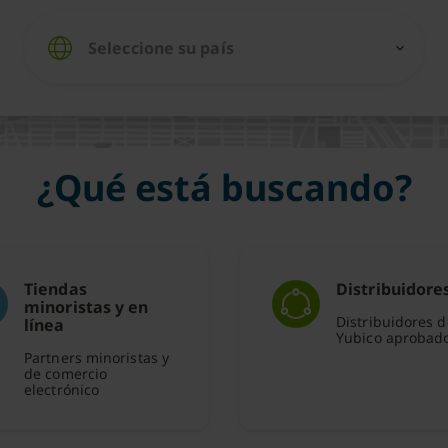
Seleccione su país
expand_more
¿Qué está buscando?
Tiendas
Distribuidore
minoristas y en
Distribuidores d
línea
Yubico aprobad
Partners minoristas y
de comercio
electrónico