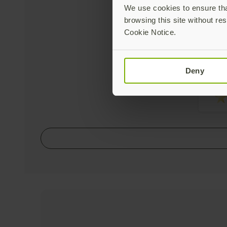
description
We use cookies to ensure that
place
browsing this site without res
Cookie Notice.
At
Deny
description
place
description