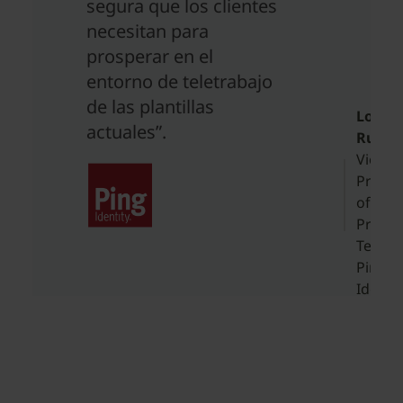
segura que los clientes
necesitan para
prosperar en el
entorno de teletrabajo
de las plantillas
Loren
actuales”.
Russo
Vice
Presid
of
Produ
Techno
Ping
Identit