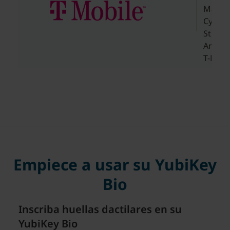
Manag
Cyber
Strate
Archit
T-Mobi
Empiece a usar su YubiKey
Bio
Inscriba huellas dactilares en su
YubiKey Bio