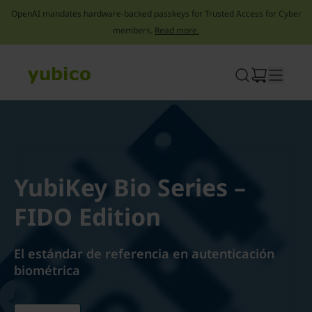
OpenAI mandates hardware-backed passkeys for Trusted Access for Cyber
members.
Read more.
Skip
to
content
YubiKey Bio Series –
FIDO Edition
El estándar de referencia en autenticación
biométrica