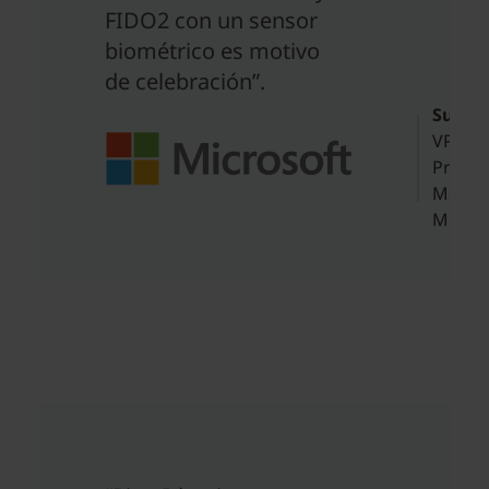
FIDO2 con un sensor
biométrico es motivo
de celebración”.
Sue B
VP of
Progr
Manag
Micros