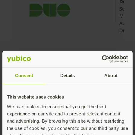
Demu
Senior
Manag
Authen
Duo Se
Consent
Details
About
This website uses cookies
“Cada vez más clientes
We use cookies to ensure that you get the best
experience on our site and to present relevant content
prefieren los métodos
and advertising. By browsing this site without restricting
biométricos, porque
the use of cookies, you consent to our and third party use
proporcionan una