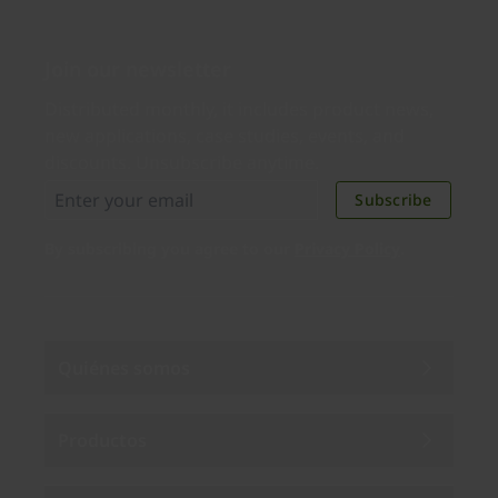
Join our newsletter
Distributed monthly, it includes product news,
new applications, case studies, events, and
discounts. Unsubscribe anytime.
Subscribe
By subscribing you agree to our
Privacy Policy
.
Quiénes somos
Productos