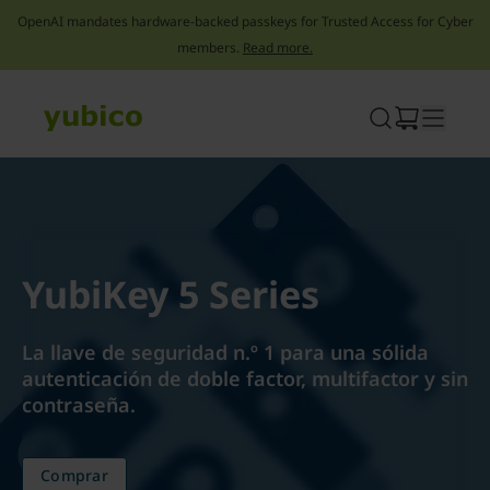
OpenAI mandates hardware-backed passkeys for Trusted Access for Cyber
members.
Read more.
Skip
to
content
YubiKey 5 Series
La llave de seguridad n.º 1 para una sólida
autenticación de doble factor, multifactor y sin
contraseña.
Comprar