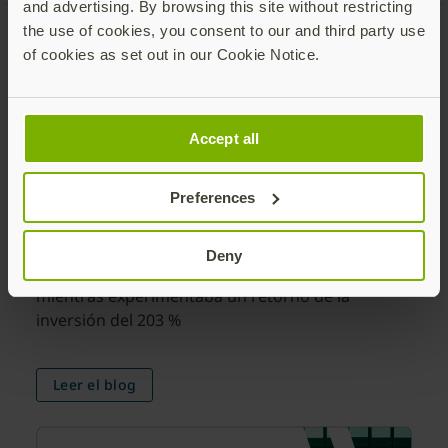
and advertising. By browsing this site without restricting
the use of cookies, you consent to our and third party use
of cookies as set out in our Cookie Notice.
¿Reducir el phishing o
disfrutar de un importante
retorno de la inversión? Ya no
Accept all
tiene que elegir.
Preferences
Descubra cómo una organización compuesta
redujo el robo de credenciales en un 99,9 % y los
Deny
tickets de asistencia técnica en un 75 %, todo ello
mientras experimentaba un retorno de la
inversión del 203 %
Leer el blog