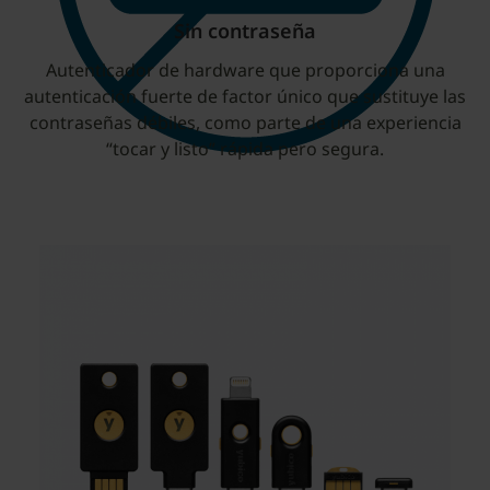
Sin contraseña
Autenticador de hardware que proporciona una
autenticación fuerte de factor único que sustituye las
contraseñas débiles, como parte de una experiencia
“tocar y listo” rápida pero segura.
YubiKey 5 Series
Clave de seguridad multiprotocolo: elimine el
robo de cuentas con autenticación fuerte de
doble factor, multifactor y sin contraseña, y
función transparente de tocar para firmar. La
compatibilidad multiprotocolo permite una
seguridad sólida para entornos legacy y
modernos. Además, una amplia gama de