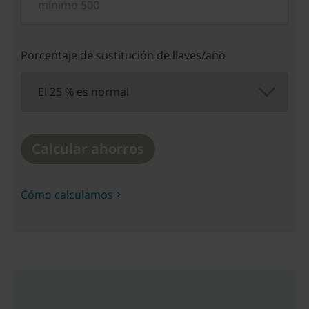
Porcentaje de sustitución de llaves/año
Calcular ahorros
Cómo calculamos
chevron_right