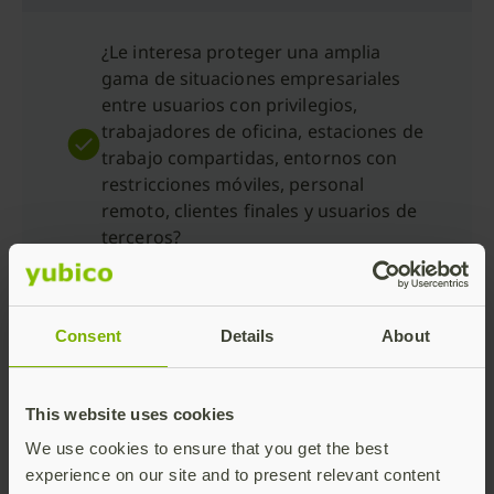
¿Le interesa proteger una amplia
gama de situaciones empresariales
entre usuarios con privilegios,
trabajadores de oficina, estaciones de
trabajo compartidas, entornos con
restricciones móviles, personal
remoto, clientes finales y usuarios de
terceros?
¿Todavía no está seguro? Utilice
Consent
Details
About
nuestro práctico
gráfico de
comparación
o complete nuestro
cuestionario
.
This website uses cookies
We use cookies to ensure that you get the best
experience on our site and to present relevant content