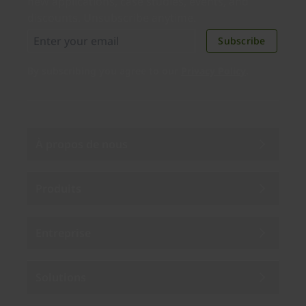
new applications, case studies, events, and
discounts. Unsubscribe anytime.
Subscribe
By subscribing you agree to our
Privacy Policy
.
À propos de nous
Produits
Entreprise
Solutions