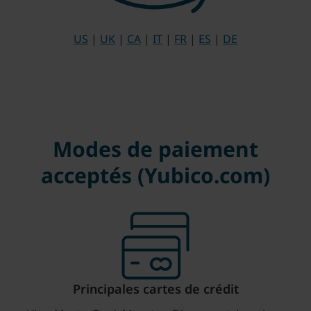
US
|
UK
|
CA
|
IT
|
FR
|
ES
|
DE
Modes de paiement
acceptés (Yubico.com)
Principales cartes de crédit