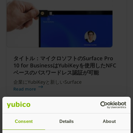
タイトル：マイクロソフトのSurface Pro
10 for BusinessはYubiKeyを使用したNFC
ベースのパスワードレス認証が可能
企業にYubiKeyと新しいSurface
Read more
Consent
Details
About