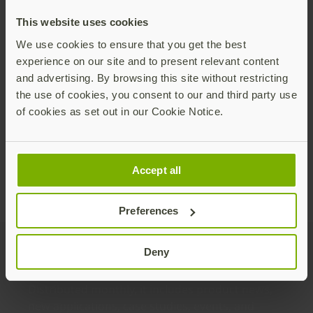
This website uses cookies
We use cookies to ensure that you get the best
YubiKeyの新しいファミリーを紹介します！
experience on our site and to present relevant content
YubiKey 5C NFC誕生！
and advertising. By browsing this site without restricting
今日は多くのYubiファンの皆様にとって、待望の
the use of cookies, you consent to our and third party use
日です―Yubicoの最新作、YubiKey 5C NFCが誕
of cookies as set out in our Cookie Notice.
生しました！ この商品は、マルチ認証プロトコ
ルとスマートカードログインのためのPIVに加
Read more
え、USB-Cと近距離無線通信（NFC）の双方を利
Accept all
用可能であるという特徴を備えています。 私たち
が待ち望んでいたこと、そして私たちの最大の関
心事の一つとして、この興奮を皆様と共有できる
Preferences
ことをこころから楽しみにしています。これから
ご説明させていただくことが、私たちがYubiKey
Deny
Join our newsletter
Distributed monthly, it includes product news,
new applications, case studies, events, and