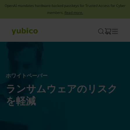
OpenAI mandates hardware-backed passkeys for Trusted Access for Cyber
members.
Read more.
Skip
to
content
ホワイトペーパー
ランサムウェアのリスク
を軽減