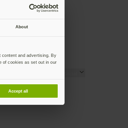
About
t content and advertising. By
e of cookies as set out in our
Recursos
Social
Setting up your YubiKey
LinkedIn (EN)
(EN)
YouTube (EN)
Accept all
Encuentre la YubiKey
Instagram (EN)
adecuada (EN)
X (EN)
Works with YubiKey
Facebook (EN)
Catalog (EN)
¿Qué es una YubiKey?
(EN)