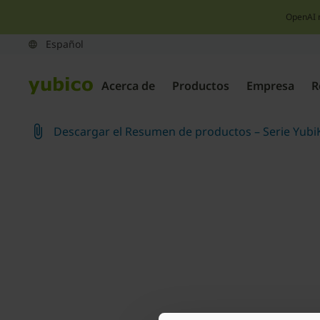
OpenAI 
Acerca de
Productos
Empresa
R
Descargar el Resumen de productos – Serie Yubi
Join our newsletter