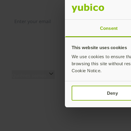
Distributed monthly, it includes product news, new ap
case studies, events, and discounts. Unsubscribe any
Consent
By subscribing you agree to our
Privacy Policy
.
This website uses cookies
We use cookies to ensure that
browsing this site without res
Cookie Notice.
Quiénes somos
Productos
Quiénes somos (EN)
Serie YubiKey 5
El equipo (EN)
Serie YubiKey 5 FIPS
Deny
Historia de la innovación
Serie Security Key
(EN)
Serie YubiKey Bio
Programa Secure it
YubiHSM 2 y YubiHSM 2
forward (EN)
FIPS
Blog de Yubico
Accesorios (EN)
Sala de prensa (EN)
Yubico Authenticator (EN)