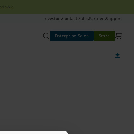
ad more.
Investors
Contact Sales
Partners
Support
Enterprise Sales
Store