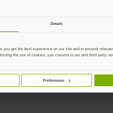
plications,
time.
Subscribe
Details
 you get the best experience on our site and to present relevan
tricting the use of cookies, you consent to our and third party us
Empresa
Soluciones
YubiKey como servicio
Todas las soluciones (EN)
YubiEnterprise Delivery
Iniciativas (EN)
Preferences
(EN)
Sectores (EN)
Contactar con Ventas
Casos de uso (EN)
Yubico Enrollment Suite
Tecnologías (EN)
(EN)
Servicios profesionales
(EN)