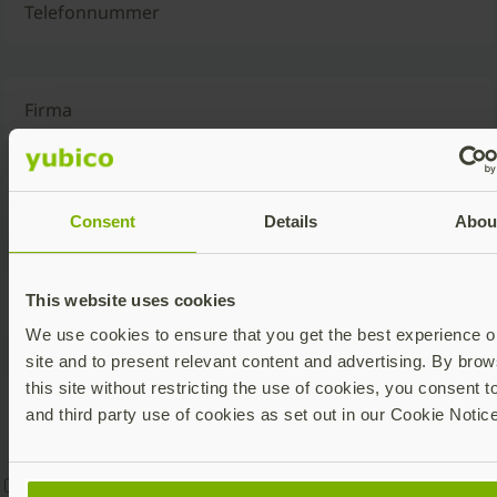
Telefonnummer
Firma
Berufsbezeichnung
Consent
Details
Abou
This website uses cookies
Branche
We use cookies to ensure that you get the best experience o
site and to present relevant content and advertising. By brow
this site without restricting the use of cookies, you consent t
Land
and third party use of cookies as set out in our Cookie Notice
Ja, ich möchte mich für den Erhalt von