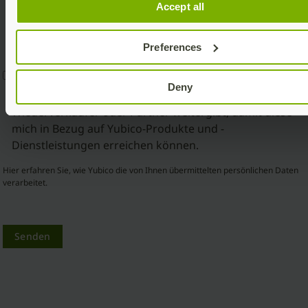
Accept all
Marketingmitteilungen entscheiden, einschließlich
Newsletter, Angebote sowie Updates zu Yubico-
Produkten und -Dienstleistungen.
Preferences
Ja, ich bin damit einverstanden, dass Yubico meine
Deny
übermittelten Informationen an Händler,
Wiederverkäufer oder Partner weitergibt, damit diese
mich in Bezug auf Yubico-Produkte und -
Dienstleistungen erreichen können.
Hier erfahren Sie, wie Yubico die von Ihnen übermittelten persönlichen Daten
verarbeitet.
Senden