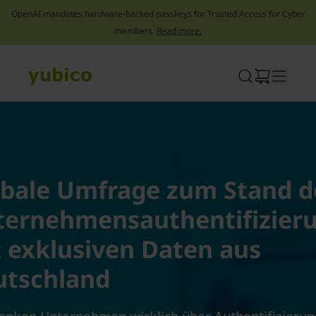
OpenAI mandates hardware-backed passkeys for Trusted Access for Cyber
members.
Read more.
Skip
to
content
bale Umfrage zum Stand d
ernehmensauthentifizieru
 exklusiven Daten aus
utschland