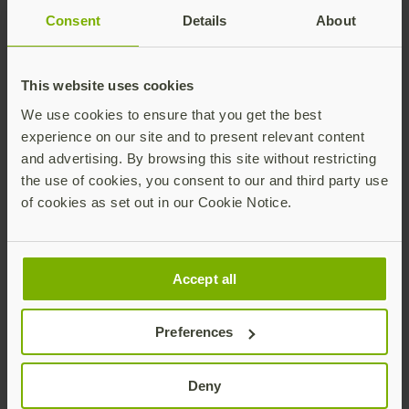
Consent
Details
About
Join our newsletter
Distributed monthly, it includes product news,
This website uses cookies
new applications, case studies, events, and
We use cookies to ensure that you get the best
discounts. Unsubscribe anytime.
experience on our site and to present relevant content
Subscribe
and advertising. By browsing this site without restricting
the use of cookies, you consent to our and third party use
By subscribing you agree to our
Privacy Policy
.
of cookies as set out in our Cookie Notice.
Accept all
À propos de nous
Preferences
Produits
Deny