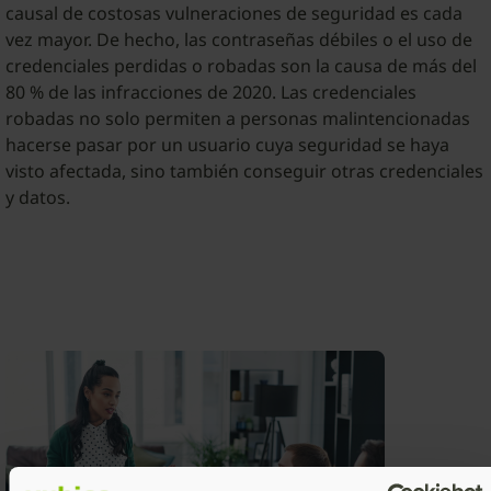
causal de costosas vulneraciones de seguridad es cada
vez mayor. De hecho, las contraseñas débiles o el uso de
credenciales perdidas o robadas son la causa de más del
80 % de las infracciones de 2020. Las credenciales
robadas no solo permiten a personas malintencionadas
hacerse pasar por un usuario cuya seguridad se haya
visto afectada, sino también conseguir otras credenciales
y datos.