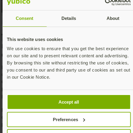
Consent
Details
About
This website uses cookies
El MFA actual da respuesta a las amenazas
We use cookies to ensure that you get the best experience
de hoy en día
on our site and to present relevant content and advertising.
By browsing this site without restricting the use of cookies,
La autenticación mediante un solo nombre de usuario y
you consent to our and third party use of cookies as set out
contraseña es la denominada “de un factor”. Añadir una
in our Cookie Notice.
capa física adicional de MFA mediante llaves de seguridad
permite a las pymes reducir significativamente los
peligros cibernéticos.
Accept all
El MFA pone más alto el listón de la seguridad haciendo
que el usuario deba elegir de entre 2 de 3 factores
Preferences
posibles para verificar su identidad: