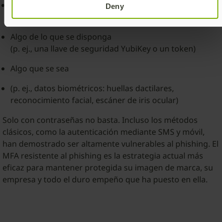
Algo que se conozca
Deny
(p. ej., nombre de usuario y contraseña)
Algo de lo que se disponga
(p. ej., una llave de seguridad YubiKey o un token)
Algo que se sea
(p. ej., datos biométricos: huellas dactilares,
reconocimiento facial, escáner de iris ocular)
Solo con contraseñas no basta. Incluso los métodos
clásicos, como la autenticación mediante SMS y móvil,
han demostrado ser altamente vulnerables al phishing. El
MFA resistente al phishing es la estrategia actual más
eficaz para mantener protegida su imagen de marca, su
empresa y todo el duro empeño que ha puesto en ella.