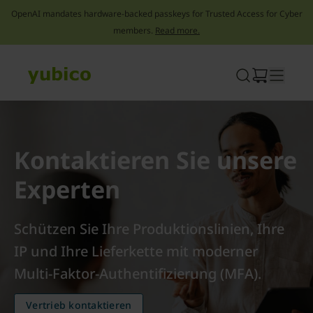
OpenAI mandates hardware-backed passkeys for Trusted Access for Cyber
members.
Read more.
Skip
to
content
Kontaktieren Sie unsere
Experten
Schützen Sie Ihre Produktionslinien, Ihre
IP und Ihre Lieferkette mit moderner
Multi-Faktor-Authentifizierung (MFA).
Vertrieb kontaktieren