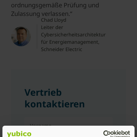
ordnungsgemäße Prüfung und
Zulassung verlassen.“
Chad Lloyd
Leiter der
Cybersicherheitsarchitektur
für Energiemanagement,
Schneider Electric
Vertrieb
kontaktieren
Vorname