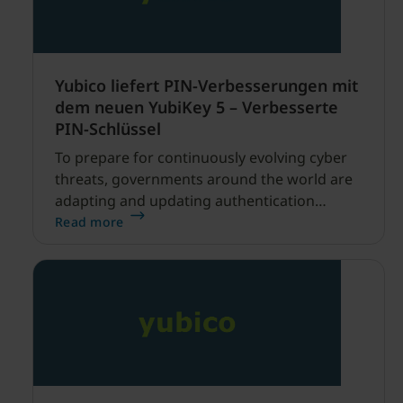
Yubico liefert PIN-Verbesserungen mit
dem neuen YubiKey 5 – Verbesserte
PIN-Schlüssel
To prepare for continuously evolving cyber
threats, governments around the world are
adapting and updating authentication
requirements for online services which
Read more
directly impact thousands of organizations
and their employees.