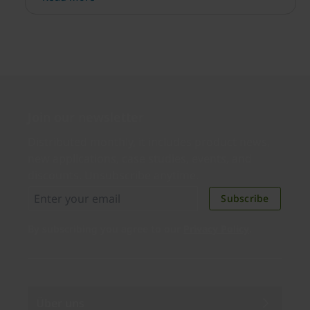
STOCKHOLM, Schweden – 30.
Join our newsletter
Distributed monthly, it includes product news,
new applications, case studies, events, and
discounts. Unsubscribe anytime.
Subscribe
By subscribing you agree to our
Privacy Policy
.
Über uns