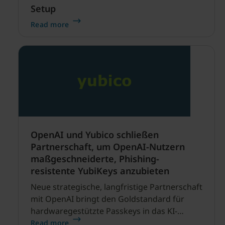
Setup
Read more
OpenAI und Yubico schließen
Partnerschaft, um OpenAI-Nutzern
maßgeschneiderte, Phishing-
resistente YubiKeys anzubieten
Neue strategische, langfristige Partnerschaft
mit OpenAI bringt den Goldstandard für
hardwaregestützte Passkeys in das KI-
Ökosystem SANTA CLARA, Kalifornien, und
Read more