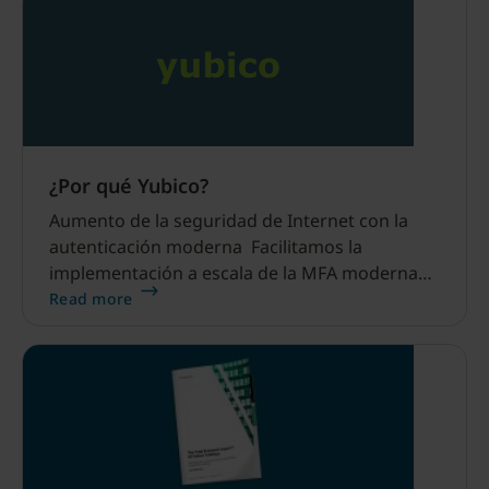
¿Por qué Yubico?
Aumento de la seguridad de Internet con la
autenticación moderna Facilitamos la
implementación a escala de la MFA moderna
basada en hardware La distribución de
Read more
YubiKeys y la incorporación de usuarios es
sencilla y fluida gracias a nuestro
asesoramiento experto, suscripciones
empresariales y servicios de entrega llave en
mano.