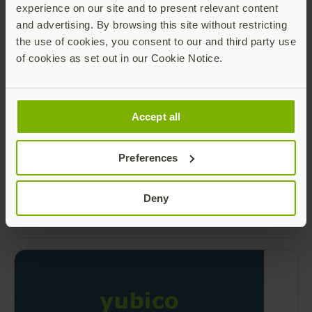
Read more
experience on our site and to present relevant content
and advertising. By browsing this site without restricting
the use of cookies, you consent to our and third party use
of cookies as set out in our Cookie Notice.
Accept all
Preferences
Resumen de productos – Serie YubiKey 5
The YubiKey 5 Series security keys deliver
Deny
expanded authentication options.
Read more