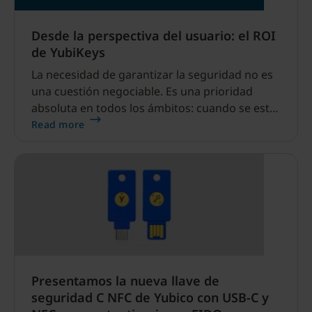
Desde la perspectiva del usuario: el ROI
de YubiKeys
La necesidad de garantizar la seguridad no es
una cuestión negociable. Es una prioridad
absoluta en todos los ámbitos: cuando se está
en línea, sin conexión, de vacaciones o en casa.
Read more
Presentamos la nueva llave de
seguridad C NFC de Yubico con USB-C y