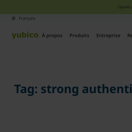
OpenAI 
À propos
Produits
Entreprise
R
Tag:
strong authent