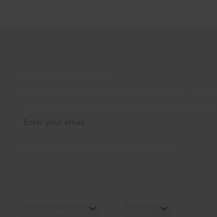
Join our newsletter
Distributed monthly, it includes product news, new ap
case studies, events, and discounts. Unsubscribe any
By subscribing you agree to our
Privacy Policy
.
À propos de nous
Produits