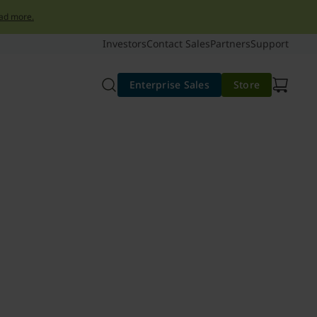
ad more.
Investors
Contact Sales
Partners
Support
Enterprise Sales
Store