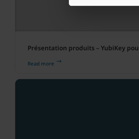
Présentation produits – YubiKey pou
Read more