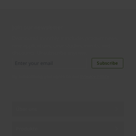
Join our newsletter
Distributed monthly, it includes product news,
new applications, case studies, events, and
discounts. Unsubscribe anytime.
Subscribe
By subscribing you agree to our
Privacy Policy
.
Über uns
Produkte