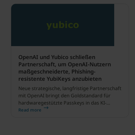
OpenAI und Yubico schließen
Partnerschaft, um OpenAI-Nutzern
maßgeschneiderte, Phishing-
resistente YubiKeys anzubieten
Neue strategische, langfristige Partnerschaft
mit OpenAI bringt den Goldstandard für
hardwaregestützte Passkeys in das KI-
Ökosystem SANTA CLARA, Kalifornien, und
Read more
STOCKHOLM, Schweden – 30.