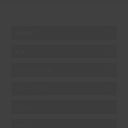
By subscribing you agree to our
Privacy Policy
.
会社概要
製品
エンタープライズ
ソリューション
リソース
Social