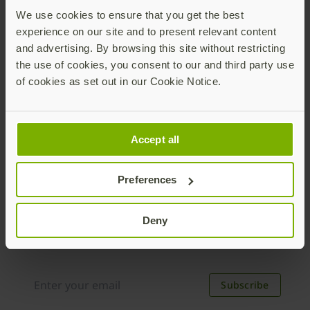
とで、どのように人、テクノロジー、データを守れ
We use cookies to ensure that you get the best
るかをご覧ください。
experience on our site and to present relevant content
and advertising. By browsing this site without restricting
ダウンロード
the use of cookies, you consent to our and third party use
of cookies as set out in our Cookie Notice.
Accept all
Preferences
Join our newsletter
Deny
Distributed monthly, it includes product news,
new applications, case studies, events, and
discounts. Unsubscribe anytime.
Subscribe