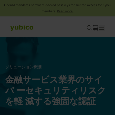
OpenAI mandates hardware-backed passkeys for Trusted Access for Cyber
members.
Read more.
Skip
to
content
ソリューション概要
金融サービス業界のサイ
バ ーセキュリティリスク
を軽 減する強固な認証