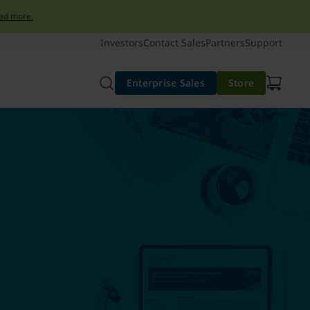
ad more.
Investors
Contact Sales
Partners
Support
Enterprise Sales
Store