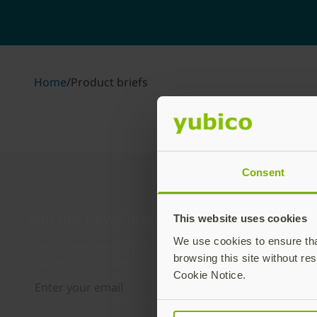
Home
/
Product briefs
Consent
Join our newsletter
This website uses cookies
We use cookies to ensure that
Distributed monthly, it includes product news, new ap
browsing this site without res
case studies, events, and discounts. Unsubscribe any
Cookie Notice.