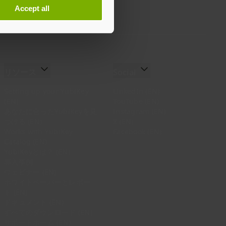
Accept all
リソース
Social
Setting up your YubiKey
LinkedIn (EN)
(EN)
YouTube (EN)
あなたに合ったYubiKeyを見
Instagram (EN)
つける (EN)
X (EN)
Works with YubiKey
Facebook (EN)
Catalog (EN)
YubiKeyとは？ (EN)
導入事例
ウェビナー (EN)
ホワイトペーパーとレポー
ト (EN)
ドキュメント (EN)
すべてのダウンロード (EN)
サポートホーム (EN)