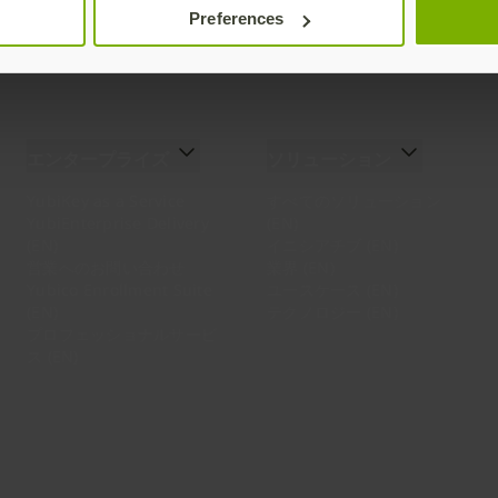
Preferences
エンタープライズ
ソリューション
YubiKey as a Service
すべてのソリューション
YubiEnterprise Delivery
(EN)
(EN)
イニシアチブ (EN)
営業へのお問い合わせ
業界 (EN)
Yubico Enrollment Suite
ユースケース (EN)
(EN)
テクノロジー (EN)
プロフェッショナルサービ
ス (EN)