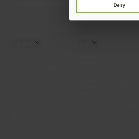
By subscribing you agree to our
Privacy Policy
.
Deny
会社概要
製品
会社概要 (EN)
YubiKey 5 シリーズ (EN)
チーム (EN)
YubiKey 5 FIPSシリーズ
イノベーションの歴史 (EN)
(EN)
Secure it forward プログラ
Security Key シリーズ (EN)
ム (EN)
YubiKey Bio シリーズ (EN)
Yubicoブログ
YubiHSM 2 & YubiHSM 2
プレスルーム (EN)
FIPS
イベント (EN)
アクセサリー (EN)
パートナープログラム (EN)
Yubico Authenticator (EN)
キャリア (EN)
コンピュータログインツー
投資家 (EN)
ル (EN)
ソフトウェア開発キット
(EN)