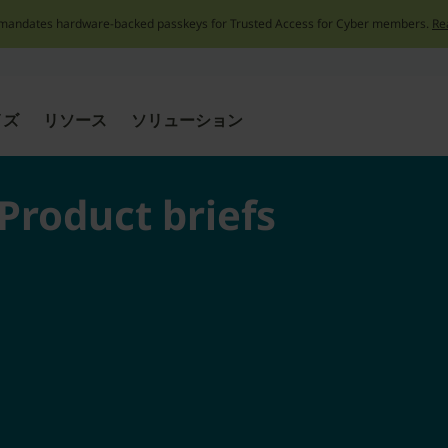
mandates hardware-backed passkeys for Trusted Access for Cyber members.
Re
Skip
to
content
イズ
リソース
ソリューション
Product briefs