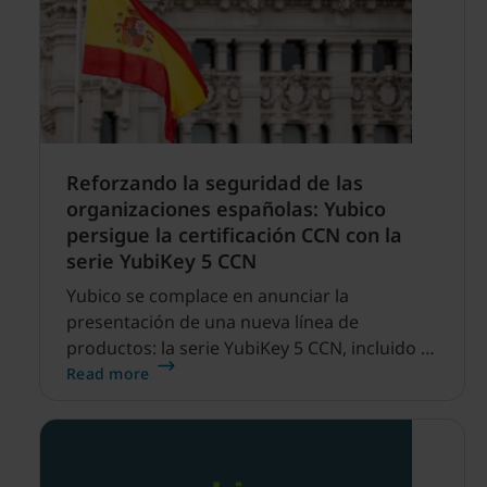
Reforzando la seguridad de las
organizaciones españolas: Yubico
persigue la certificación CCN con la
serie YubiKey 5 CCN
Yubico se complace en anunciar la
presentación de una nueva línea de
productos: la serie YubiKey 5 CCN, incluido el
nuevo firmware YubiKey 5.7, al Centro
Read more
Criptográfico Nacional (CCN) español para la
certificación LINCE.