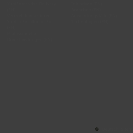
YubiEnterprise Delivery
Initiativen (EN)
(EN)
Branchen (EN)
Vertrieb kontaktieren
Anwendungsfälle (EN)
Yubico Enrollment Suite
Technologien (EN)
(EN)
Professionelle
Dienstleistungen (EN)
Sitem