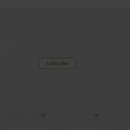
plications,
time.
Subscribe
Unternehmen
Lösungen
YubiKey as a Service
Alle Lösungen (EN)