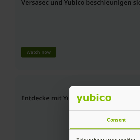
Versasec und Yubico beschleunigen sich
Watch now
Entdecke mit Yubico und EgoMind die 
Consent