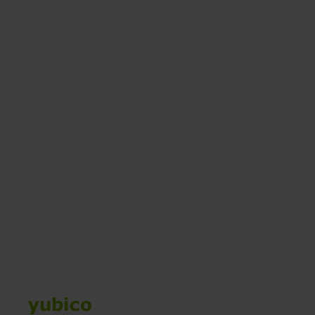
Das Team (EN)
YubiKey 5 FIPS Serie
Innovationsgeschichte
Security Key Serie
(EN)
YubiKey Bio Serie
Secure it forward
YubiHSM 2 & YubiHSM 2
Programm (EN)
FIPS
Yubico Blog
Zubehör (EN)
Pressebereich (EN)
Yubico Authenticator (EN)
Veranstaltungen (EN)
Computer-Anmeldetools
Partnerprogramme (EN)
(EN)
Karriere (EN)
Software Development
Investoren (EN)
Kits (EN)