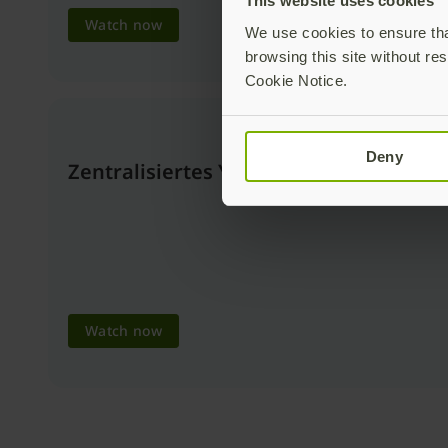
This website uses cookies
Watch now
We use cookies to ensure that
browsing this site without res
Cookie Notice.
Deny
Zentralisiertes YubiKey-Life Cycle M
Watch now