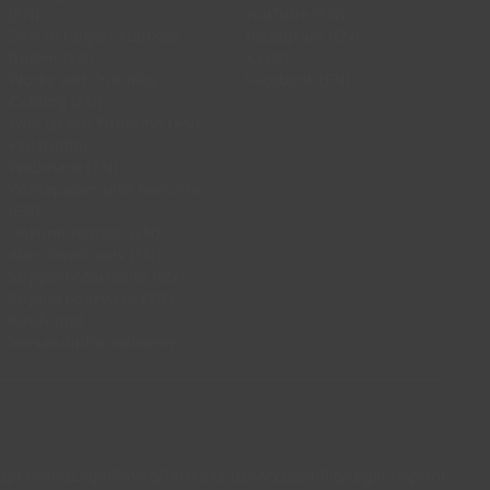
(EN)
YouTube (EN)
Den richtigen YubiKey
Instagram (EN)
finden (EN)
X (EN)
Works with YubiKey
Facebook (EN)
Catalog (EN)
Was ist ein YubiKey? (EN)
Fallstudien
Webinare (EN)
Whitepaper und Berichte
(EN)
Dokumentation (EN)
Alle Downloads (EN)
Support-Startseite (EN)
Support-Services (EN)
Kauf- und
Versandinformationen
ap
Cookies
Legal
Privacy
Terms of use
Accessibility
Legal Imprint