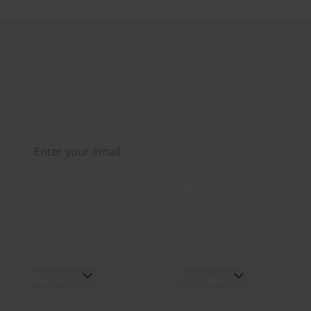
Join our newsletter
Distributed monthly, it includes product news, new ap
case studies, events, and discounts. Unsubscribe any
By subscribing you agree to our
Privacy Policy
.
Über uns
Produkte
Über uns (EN)
YubiKey 5 Serie