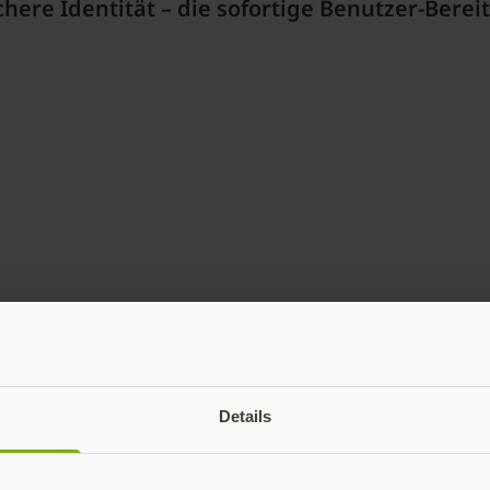
ere Identität – die sofortige Benutzer-Bereit
Zukunft der Authentifizierung!
Details