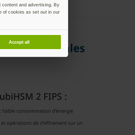
t content and advertising. By
e of cookies as set out in our
Accept all
ités principales
ubiHSM 2 FIPS :
c faible consommation d’énergie
 et opérations de chiffrement sur un