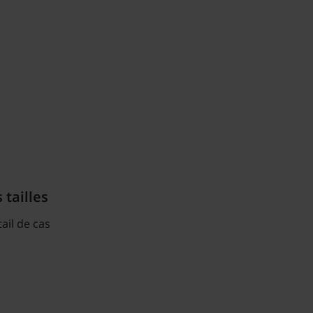
 tailles
ail de cas