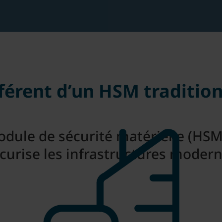
férent d’un HSM traditio
module de sécurité matérielle (HS
curise les infrastructures moder