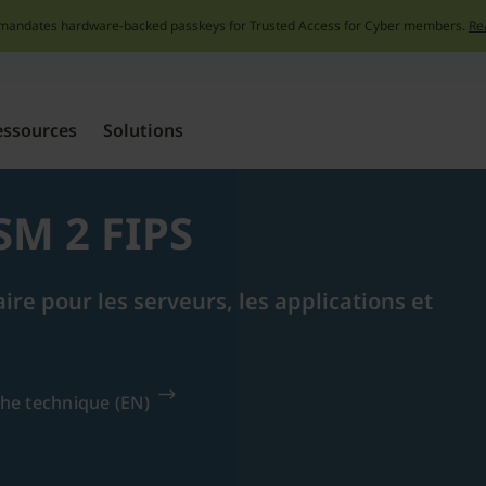
mandates hardware-backed passkeys for Trusted Access for Cyber members.
Re
Skip
to
content
essources
Solutions
SM 2 FIPS
re pour les serveurs, les applications et
che technique (EN)