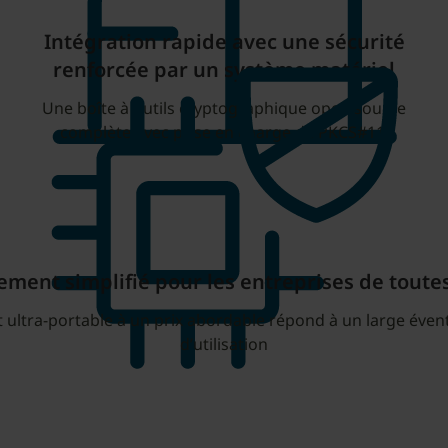
Intégration rapide avec une sécurité
renforcée par un système matériel
Une boîte à outils cryptographique open source
complète avec prise en charge de PKCS#11.
ment simplifié pour les entreprises de toutes
 ultra-portable à un prix abordable répond à un large évent
d’utilisation