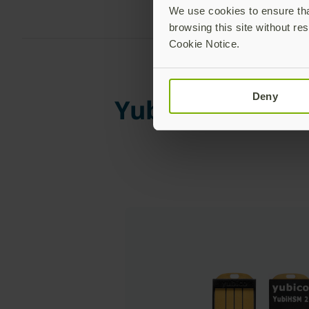
We use cookies to ensure that
browsing this site without res
Cookie Notice.
Deny
YubiHSM 2 et Yu