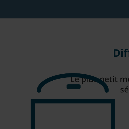
Dif
Le plus petit 
sé