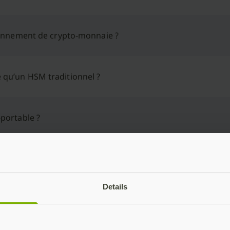
ronnement de crypto-monnaie ?
qu’un HSM traditionnel ?
portable ?
é matérielle (HSM) validé FIPS 140-2 ? YubiHSM 
à vos besoins
Details
Acheter maintenant