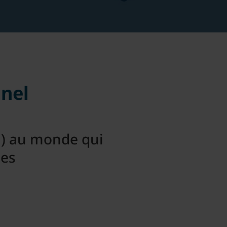
nnel
M) au monde qui
nes