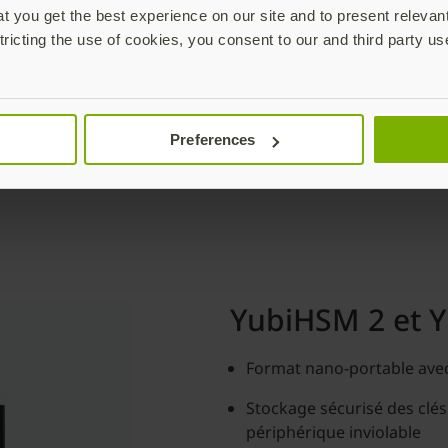
 you get the best experience on our site and to present relevan
tricting the use of cookies, you consent to our and third party us
Preferences
biHSM 2 FIPS fonctionnal
YubiHSM 2 et Y
Format nano-portable ave
Stockage sécurisé des clés
périphérique inviolable