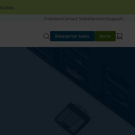
ad more.
Investors
Contact Sales
Partners
Support
Enterprise Sales
Store