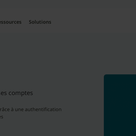
Skip
to
content
essources
Solutions
ses comptes
grâce à une authentification
es