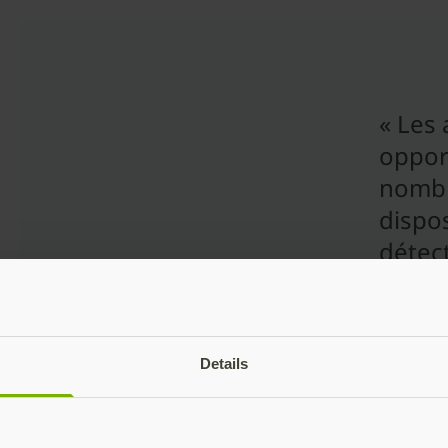
« Les
oppor
nombr
dispo
détect
contre
attaqu
revanc
Details
de réd
aux ac
pourq