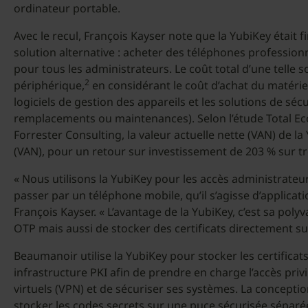
ordinateur portable.
Avec le recul, François Kayser note que la YubiKey était 
solution alternative : acheter des téléphones profession
pour tous les administrateurs. Le coût total d’une telle 
2
périphérique,
en considérant le coût d’achat du matériel,
logiciels de gestion des appareils et les solutions de sé
remplacements ou maintenances). Selon l’étude Total E
Forrester Consulting, la valeur actuelle nette (VAN) de la 
(VAN), pour un retour sur investissement de 203 % sur tr
« Nous utilisons la YubiKey pour les accès administrate
passer par un téléphone mobile, qu’il s’agisse d’applicati
François Kayser. « L’avantage de la YubiKey, c’est sa polyv
OTP mais aussi de stocker des certificats directement sur 
Beaumanoir utilise la YubiKey pour stocker les certificat
infrastructure PKI afin de prendre en charge l’accès privi
virtuels (VPN) et de sécuriser ses systèmes. La concepti
stocker les codes secrets sur une puce sécurisée séparée 