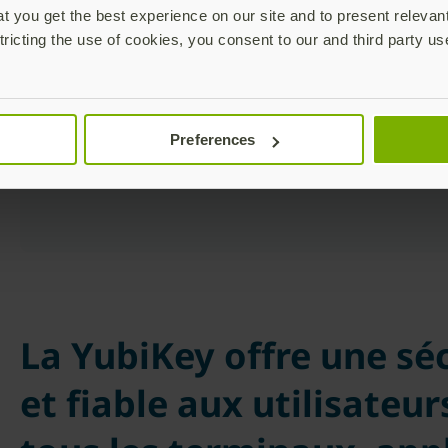
 you get the best experience on our site and to present relevan
pour l
tricting the use of cookies, you consent to our and third party us
»
Fra
Preferences
Dir
Inf
La YubiKey offre une sé
et fiable aux utilisateur