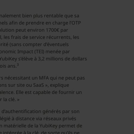
finalement bien plus rentable que sa
nels afin de prendre en charge l’OTP
solution peut environ 1700€ par
 les frais de service récurrents, les
curité (sans compter d’éventuels
conomic Impact (TEI) menée par
YubiKey s’élève à 3,2 millions de dollars
3
ois ans.
urs nécessitant un MFA qui ne peut pas
ons sur site ou SaaS », explique
alence. Elle est capable de fournir un
la clé. »
s d’authentification générés par son
légié à distance via réseaux privés
on matérielle de la YubiKey permet de
intégrée à la clé, de sorte qu’ils ne