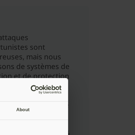
 attaques
tunistes sont
euses, mais nous
sons de systèmes de
ion et de protection
 celles-ci. Pour les
es plus ciblées, en
he, il est nécessaire
About
uire les risques liés
cès externes. C’est
uoi nous avons opté