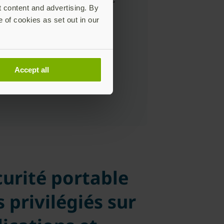
t content and advertising. By
e MFA et la YubiKey.
e of cookies as set out in our
nçois Kayser
Accept all
ecteur du domaine IT,
rastructure, Flux et Sécurité
curité portable
s privilégiés sur