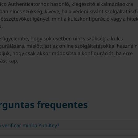
ico Authenticatorhoz hasonló, kiegészítő alkalmazásokra
ában nincs szükség, kivéve, ha a védeni kívánt szolgáltatás/f
 összetevőket igényel, mint a kulcskonfiguráció vagy a hitel
.
 figyelembe, hogy sok esetben nincs szükség a kulcs
gurálására, mielőtt azt az online szolgáltatásokkal használn
oljuk, hogy csak akkor módosítsa a konfigurációt, ha erre
tást kap.
rguntas frequentes
 verificar minha YubiKey?
Clique aqui
para verificar sua YubiKey.