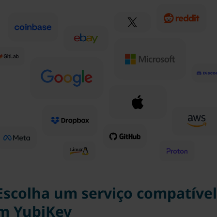
 Escolha um serviço compatível
m YubiKey