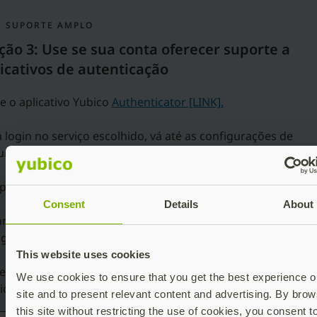
 SUPORTE AMPLO
ão 3: Use se sua conta oferecer suporte a
icativos de autenticação
e o aplicativo Yubico
Authenticator [LINK].
 login no serviço escolhido, vá até as configurações de
rança e procure “aplicativo de autenticação”.
pen the Yubico Authenticator and find “add account”.
Consent
Details
About
neie o QR code fornecido pelo serviço (certifique-se de qu
go esteja claramente visível).
This website uses cookies
e esse QR code. Você precisará dele para registrar chaves
We use cookies to ensure that you get the best experience o
ionais.
site and to present relevant content and advertising. By brow
this site without restricting the use of cookies, you consent t