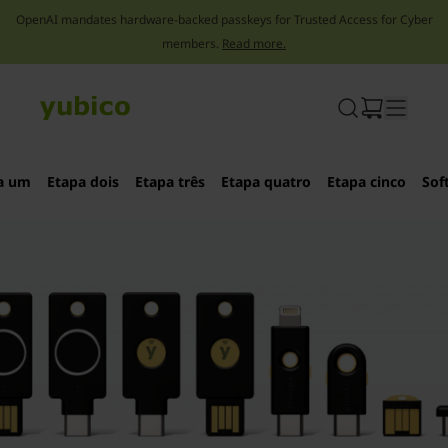
OpenAI mandates hardware-backed passkeys for Trusted Access for Cyber
members.
Read more.
Skip
to
content
a um
Etapa dois
Etapa três
Etapa quatro
Etapa cinco
Sof