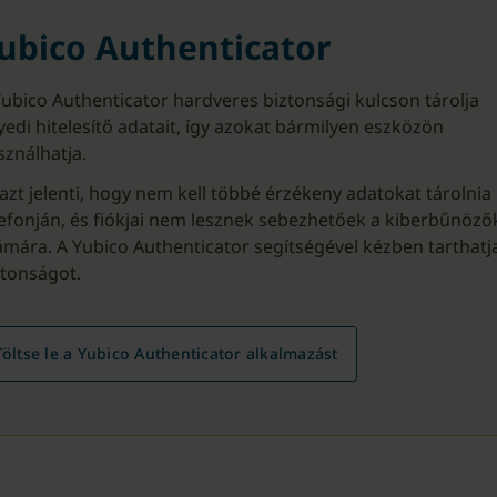
ubico Authenticator
Yubico Authenticator hardveres biztonsági kulcson tárolja
yedi hitelesítő adatait, így azokat bármilyen eszközön
sználhatja.
azt jelenti, hogy nem kell többé érzékeny adatokat tárolnia
lefonján, és fiókjai nem lesznek sebezhetőek a kiberbűnöző
ámára. A Yubico Authenticator segítségével kézben tarthatj
ztonságot.
Töltse le a Yubico Authenticator alkalmazást