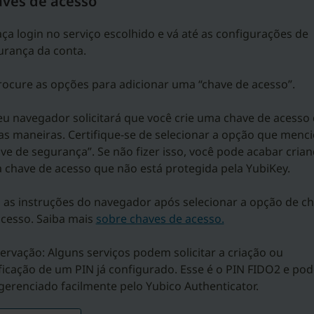
aves de acesso
aça login no serviço escolhido e vá até as configurações de
urança da conta.
rocure as opções para adicionar uma “chave de acesso”.
eu navegador solicitará que você crie uma chave de acesso
as maneiras. Certifique-se de selecionar a opção que menc
ve de segurança”. Se não fizer isso, você pode acabar cria
 chave de acesso que não está protegida pela YubiKey.
a as instruções do navegador após selecionar a opção de c
acesso. Saiba mais
sobre chaves de acesso.
rvação: Alguns serviços podem solicitar a criação ou
ficação de um PIN já configurado. Esse é o PIN FIDO2 e pod
gerenciado facilmente pelo Yubico Authenticator.