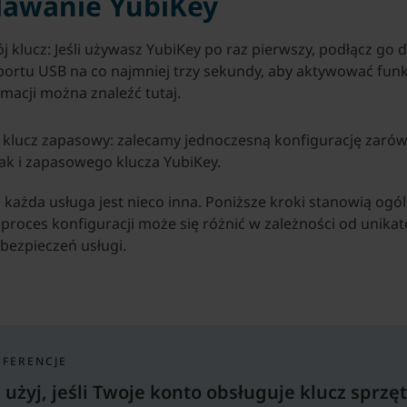
dawanie YubiKey
j klucz: Jeśli używasz YubiKey po raz pierwszy, podłącz go 
portu USB na co najmniej trzy sekundy, aby aktywować funk
rmacji można znaleźć tutaj.
 klucz zapasowy: zalecamy jednoczesną konfigurację zaró
ak i zapasowego klucza YubiKey.
e każda usługa jest nieco inna. Poniższe kroki stanowią ogó
 proces konfiguracji może się różnić w zależności od unika
bezpieczeń usługi.
EFERENCJE
: użyj, jeśli Twoje konto obsługuje klucz sprz