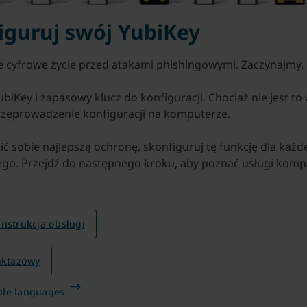
iguruj swój YubiKey
 cyfrowe życie przed atakami phishingowymi. Zaczynajmy.
ubiKey i zapasowy klucz do konfiguracji. Chociaż nie jest t
rzeprowadzenie konfiguracji na komputerze.
ć sobie najlepszą ochronę, skonfiguruj tę funkcję dla każ
go. Przejdź do następnego kroku, aby poznać usługi komp
nstrukcja obsługi
ruktażowy
ble languages