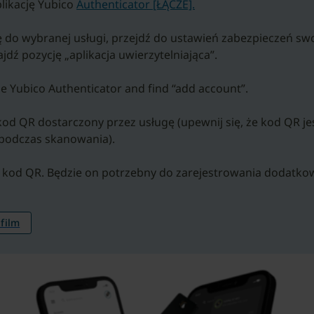
likację Yubico
Authenticator [ŁĄCZE].
ię do wybranej usługi, przejdź do ustawień zabezpieczeń sw
ajdź pozycję „aplikacja uwierzytelniająca”.
e Yubico Authenticator and find “add account”.
kod QR dostarczony przez usługę (upewnij się, że kod QR je
podczas skanowania).
n kod QR. Będzie on potrzebny do zarejestrowania dodatko
 film