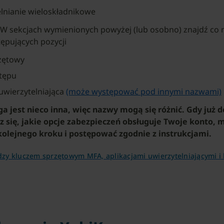
lnianie wieloskładnikowe
: W sekcjach wymienionych powyżej (lub osobno) znajdź co 
tępujących pozycji
zętowy
stępu
 uwierzytelniająca
(może występować pod innymi nazwami)
a jest nieco inna, więc nazwy mogą się różnić. Gdy już 
z się, jakie opcje zabezpieczeń obsługuje Twoje konto, 
kolejnego kroku i postępować zgodnie z instrukcjami.
zy kluczem sprzętowym MFA, aplikacjami uwierzytelniającymi i