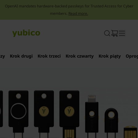
OpenAI mandates hardware-backed passkeys for Trusted Access for Cyber
members.
Read more.
Skip
to
content
szy
Krok drugi
Krok trzeci
Krok czwarty
Krok piąty
Opro