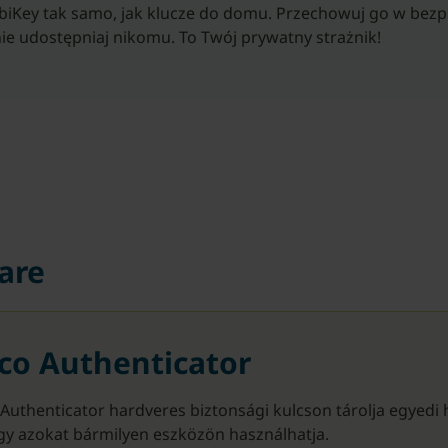
ubiKey tak samo, jak klucze do domu. Przechowuj go w bez
nie udostępniaj nikomu. To Twój prywatny strażnik!
are
co Authenticator
Authenticator hardveres biztonsági kulcson tárolja egyedi h
így azokat bármilyen eszközön használhatja.