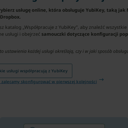
bierz usługę online, która obsługuje YubiKey, taką jak 
 Dropbox.
asz katalog „Współpracuje z YubiKey”, aby znaleźć wszystkie
e usługi i obejrzeć
samouczki dotyczące konfiguracji po
to ustawienia każdej usługi określają, czy i w jaki sposób obsług
kie usługi współpracują z YubiKey
e zalecamy skonfigurować w pierwszej kolejności