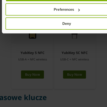
Preferences
Deny
YubiKey 5 NFC
YubiKey 5C NFC
USB-A + NFC wireless
USB-C + NFC wireless
Buy Now
Buy Now
pasowe klucze