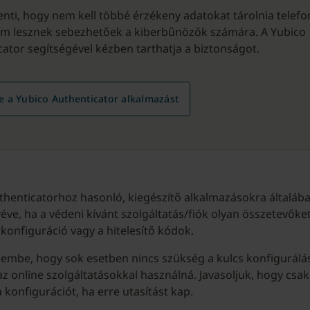
lenti, hogy nem kell többé érzékeny adatokat tárolnia telefo
nem lesznek sebezhetőek a kiberbűnözők számára. A Yubico
ator segítségével kézben tarthatja a biztonságot.
le a Yubico Authenticator alkalmazást
thenticatorhoz hasonló, kiegészítő alkalmazásokra általáb
éve, ha a védeni kívánt szolgáltatás/fiók olyan összetevőket
skonfiguráció vagy a hitelesítő kódok.
lembe, hogy sok esetben nincs szükség a kulcs konfigurálá
az online szolgáltatásokkal használná. Javasoljuk, hogy csa
 konfigurációt, ha erre utasítást kap.