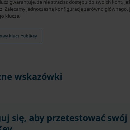
ucz gwarantuje, że nie stracisz dostępu do swoich kont, jeś
z. Zalecamy jednoczesną konfigurację zarówno głównego, 
o klucza.
owy klucz YubiKey
żne wskazówki
uj się, aby przetestować swój
Key