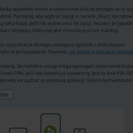
darka wyświetli monit o utworzenie klucza dostępu przy uż
etod. Pamiętaj, aby wybrać opcję o nazwie „Klucz sprzętow
ą taką frazę. Jeśli nie wybierzesz tej opcji, możesz przypa
lucz dostępu, który nie jest chroniony przez YubiKey.
iu opcji klucza dostępu postępuj zgodnie z instrukcjami
nymi w przeglądarce. Dowiedz
się więcej o kluczach dostęp
miętaj, że niektóre usługi mogą wymagać utworzenia kodu
i kodu PIN, jeśli taki został już ustawiony. Jest to kod PIN FI
łatwiej zarządzać za pomocą aplikacji Yubico Authenticator
 film