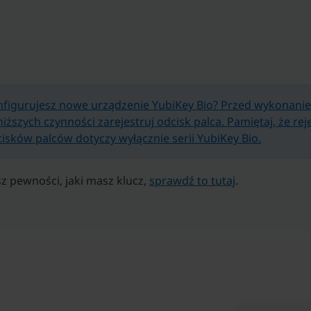
figurujesz nowe urządzenie YubiKey Bio? Przed wykonani
iższych czynności zarejestruj odcisk palca. Pamiętaj, że rej
isków palców dotyczy wyłącznie serii YubiKey Bio.
sz pewności, jaki masz klucz,
sprawdź to tutaj
.