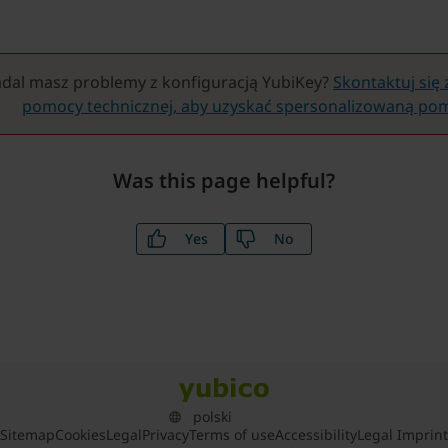
e jeśli nie masz stanu zablokowania biometrii, przeglądarka
lnienie za pomocą danych biometrycznych.
dal masz problemy z konfiguracją YubiKey?
Skontaktuj się 
pomocy technicznej, aby uzyskać spersonalizowaną po
Was this page helpful?
Yes
No
Sitemap
Cookies
Legal
Privacy
Terms of use
Accessibility
Legal Imprint