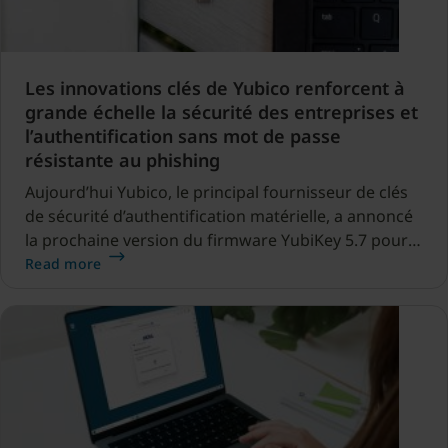
Les innovations clés de Yubico renforcent à
grande échelle la sécurité des entreprises et
l’authentification sans mot de passe
résistante au phishing
Aujourd’hui Yubico, le principal fournisseur de clés
de sécurité d’authentification matérielle, a annoncé
la prochaine version du firmware YubiKey 5.7 pour
YubiKey 5 Series, Security Key Series et Security Key
Read more
Series – Enterprise Edition.