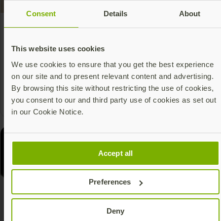
Consent
Details
About
5 manières de protéger vos collaborateurs à
distance contre le phishing et autres
This website uses cookies
attaques avec la YubiKey
We use cookies to ensure that you get the best experience
Alors que les entreprises d’aujourd’hui sont en route
on our site and to present relevant content and advertising.
vers la transformation numérique, le télétravail
By browsing this site without restricting the use of cookies,
augmente. Grâce aux progrès technologiques, les
you consent to our and third party use of cookies as set out
employés peuvent travailler depuis n’importe où, ce
Read more
in our Cookie Notice.
qui crée aussi de nouveaux défis pour les services
informatiques.
Accept all
Preferences
Deny