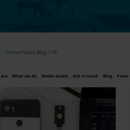
Home
/
Yubico Blog | FR
 are
What we do
Media assets
Get in touch
Blog
Press 