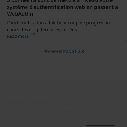
5 bonnes raisons de mettre à niveau votre
système d’authentification web en passant à
WebAuthn
L’authentification a fait beaucoup de progrès au
cours des cinq dernières années.
Read more
Previous Page
1
2
3
Join our newsletter
Distributed monthly, it includes product news, new
applications, case studies, events, and discounts.
Unsubscribe anytime.