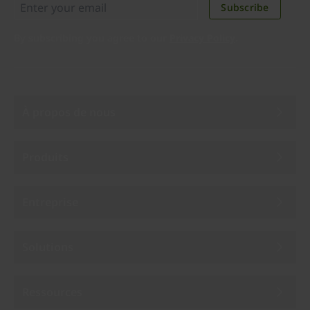
Subscribe
By subscribing you agree to our
Privacy Policy
.
À propos de nous
Produits
Entreprise
Solutions
Ressources