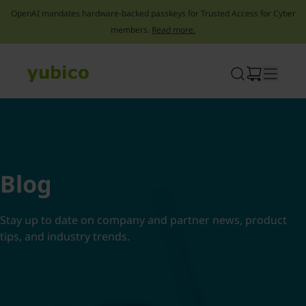
OpenAI mandates hardware-backed passkeys for Trusted Access for Cyber
members.
Read more.
Skip
to
content
Blog
Stay up to date on company and partner news, product
tips, and industry trends.